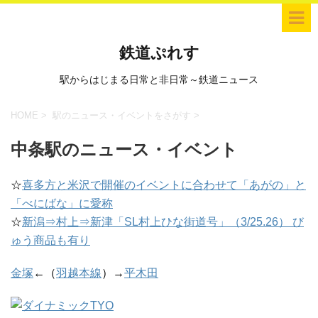
鉄道ぷれす
駅からはじまる日常と非日常～鉄道ニュース
HOME
>
駅のニュース・イベントをさがす
>
中条駅のニュース・イベント
☆
喜多方と米沢で開催のイベントに合わせて「あがの」と
「べにばな」に愛称
☆
新潟⇒村上⇒新津「SL村上ひな街道号」（3/25.26） び
ゅう商品も有り
金塚
←（
羽越本線
）→
平木田