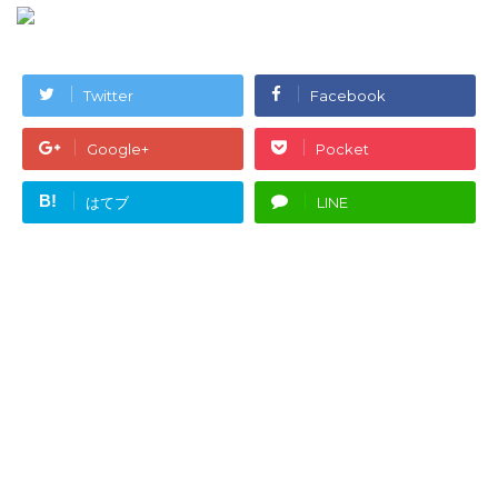
Twitter
Facebook
Google+
Pocket
B!
はてブ
LINE