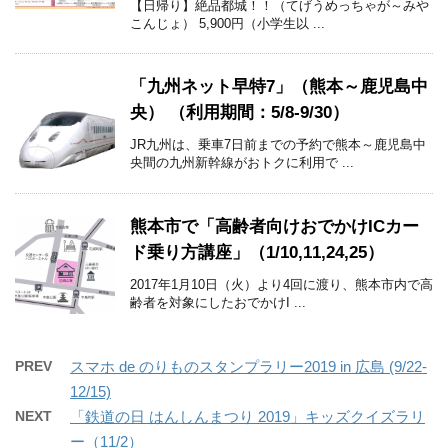
【日帰り】絶品都城！！（てげうめっちゃが～みや
こんじょ） 5,900円（小学生以 ...
「九州ネット早特7」（熊本～鹿児島中
央） （利用期間：5/8-9/30）
JR九州は、乗車7日前までの予約で熊本～鹿児島中
央間の九州新幹線がおトクに利用で ...
熊本市で「高齢者向けおでかけICカー
ド乗り方講座」（1/10,11,24,25）
2017年1月10日（火）より4回に渡り、熊本市内で高
齢者を対象にしたおでかけI ...
PREV
スマホ de のりものスタンプラリー2019 in 広島 (9/22-
12/15)
NEXT
「鉄道の日 はんしんまつり 2019」キッズクイズラリ
ー（11/2）