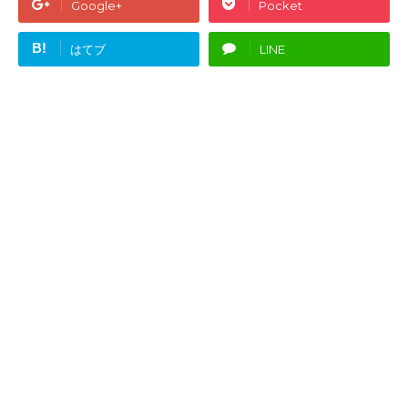
Google+
Pocket
B!
はてブ
LINE