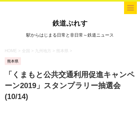
鉄道ぷれす
駅からはじまる日常と非日常～鉄道ニュース
HOME
>
全国
>
九州地方
>
熊本県
>
熊本県
「くまもと公共交通利用促進キャンペ
ーン2019」スタンプラリー抽選会
(10/14)