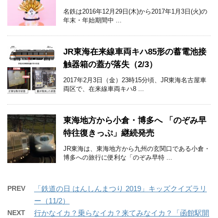
名鉄は2016年12月29日(木)から2017年1月3日(火)の
年末・年始期間中 ...
JR東海在来線車両キハ85形の蓄電池接
触器箱の蓋が落失（2/3）
2017年2月3日（金）23時15分頃、JR東海名古屋車
両区で、在来線車両キハ8 ...
東海地方から小倉・博多へ 「のぞみ早
特往復きっぷ」継続発売
JR東海は、東海地方から九州の玄関口である小倉・
博多への旅行に便利な「のぞみ早特 ...
PREV
「鉄道の日 はんしんまつり 2019」キッズクイズラリ
ー（11/2）
NEXT
行かなイカ？乗らなイカ？来てみなイカ？「函館駅開