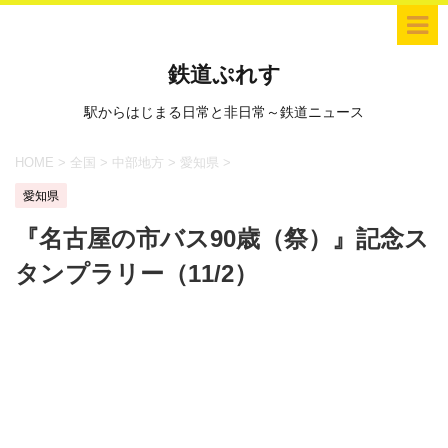
鉄道ぷれす
駅からはじまる日常と非日常～鉄道ニュース
HOME
>
全国
>
中部地方
>
愛知県
>
愛知県
『名古屋の市バス90歳（祭）』記念ス
タンプラリー（11/2）