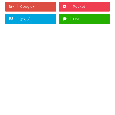
Google+
Pocket
B!
はてブ
LINE