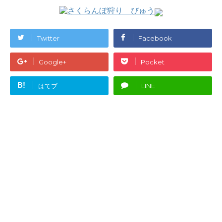
Twitter
Facebook
Google+
Pocket
B!
はてブ
LINE