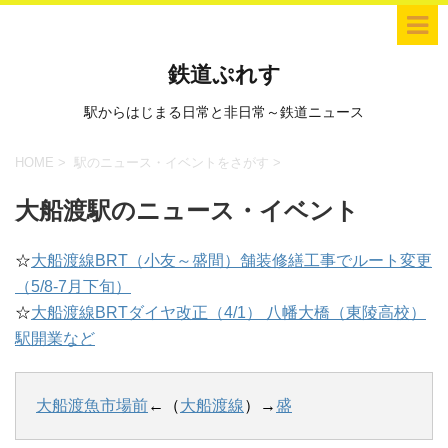
鉄道ぷれす
駅からはじまる日常と非日常～鉄道ニュース
HOME
>
駅のニュース・イベントをさがす
>
大船渡駅のニュース・イベント
☆
大船渡線BRT（小友～盛間）舗装修繕工事でルート変更
（5/8-7月下旬）
☆
大船渡線BRTダイヤ改正（4/1） 八幡大橋（東陵高校）
駅開業など
大船渡魚市場前
←（
大船渡線
）→
盛