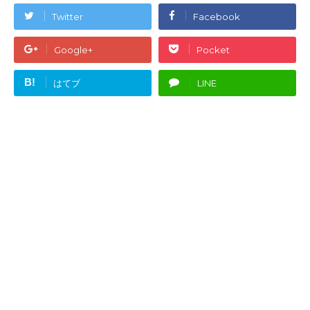
Twitter
Facebook
Google+
Pocket
B!
はてブ
LINE