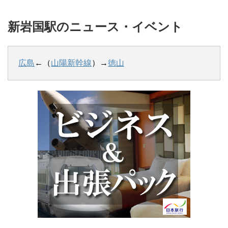
新岩国駅のニュース・イベント
広島
←（
山陽新幹線
）→
徳山