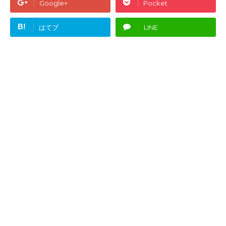
Google+
Pocket
B!
はてブ
LINE