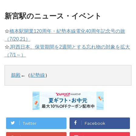
新宮駅のニュース・イベント
☆
橋本駅開業120周年・紀勢本線電化40周年記念号の旅
（7/20,21）
☆
JR西日本、保管期間を2週間とする忘れ物の対象を拡大
（7/1～）
鵜殿
←（
紀勢線
）
Twitter
Facebook