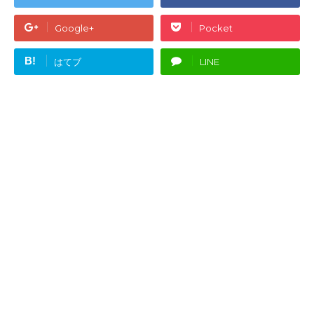
Google+
Pocket
B!
はてブ
LINE