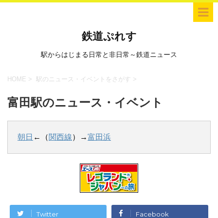
鉄道ぷれす
駅からはじまる日常と非日常～鉄道ニュース
HOME
>
駅のニュース・イベントをさがす
>
富田駅のニュース・イベント
朝日
←（
関西線
）→
富田浜
Twitter
Facebook