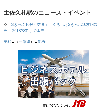
土佐久礼駅のニュース・イベント
☆
「Sきっぷ10枚回数券」「くろしおSきっぷ10枚回数
券」 2018/3/31まで販売
安和
←（
土讃線
）→
影野