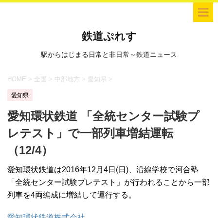
鉄道ぷれす
駅からはじまる日常と非日常～鉄道ニュース
HOME
>
全国
>
中部地方
>
愛知県
>
愛知県
愛知環状鉄道 「全統センター試験プ
レテスト」で一部列車増結運転
（12/4）
愛知環状鉄道は2016年12月4日(日)、沿線学校で河合塾
「全統センター試験プレテスト」が行われることから一部
列車を4両編成に増結して運行する。
愛知環状鉄道株式会社