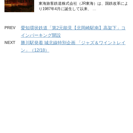
東海旅客鉄道株式会社（JR東海）は、国鉄改革によ
り1987年4月に誕生して以来、 ...
PREV
愛知環状鉄道「第2元能見【北岡崎駅南】高架下」コ
インパーキング開設
NEXT
勝川駅発着 城北線特別企画 「ジャズ＆ワイントレイ
ン」（12/18）