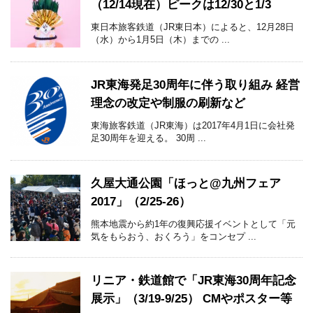
（12/14現在）ピークは12/30と1/3
東日本旅客鉄道（JR東日本）によると、12月28日
（水）から1月5日（木）までの ...
JR東海発足30周年に伴う取り組み 経営
理念の改定や制服の刷新など
東海旅客鉄道（JR東海）は2017年4月1日に会社発
足30周年を迎える。 30周 ...
久屋大通公園「ほっと@九州フェア
2017」（2/25-26）
熊本地震から約1年の復興応援イベントとして「元
気をもらおう、おくろう」をコンセプ ...
リニア・鉄道館で「JR東海30周年記念
展示」（3/19-9/25） CMやポスター等