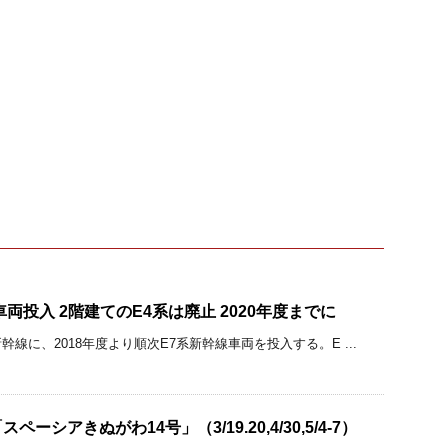
両投入 2階建てのE4系は廃止 2020年度までに
線に、2018年度より順次E7系新幹線車両を投入する。E ...
ーシアきぬがわ14号」（3/19.20,4/30,5/4-7）