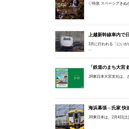
◇特急 スペーシアきぬがわ14
上越新幹線車内で日本
3月に行われる「にい
...
「鉄道のまち大宮 鉄
JR東日本大宮支社は、さ
海浜幕張⇔氏家 快
JR東日本は、2月4日(