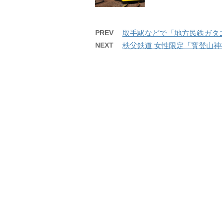
PREV
取手駅などで「地方民鉄ガタゴ
NEXT
秩父鉄道 女性限定「寳登山神