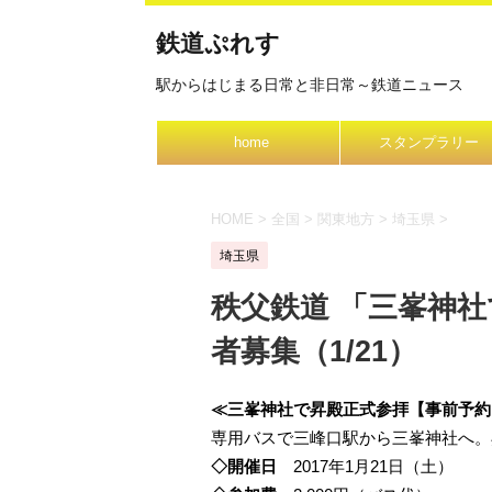
鉄道ぷれす
駅からはじまる日常と非日常～鉄道ニュース
home
スタンプラリー
HOME
>
全国
>
関東地方
>
埼玉県
>
埼玉県
秩父鉄道 「三峯神
者募集（1/21）
≪三峯神社で昇殿正式参拝【事前予約 
専用バスで三峰口駅から三峯神社へ。
◇開催日
2017年1月21日（土）