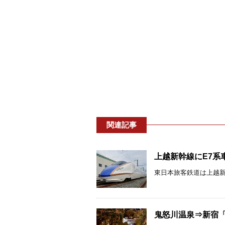
関連記事
上越新幹線にE7系車
東日本旅客鉄道は上越新幹
鬼怒川温泉⇒新宿「スペ