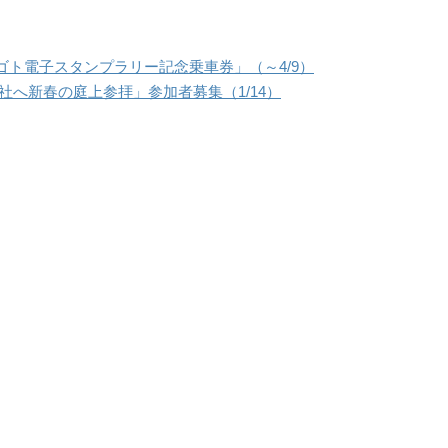
ト電子スタンプラリー記念乗車券」（～4/9）
社へ新春の庭上参拝」参加者募集（1/14）