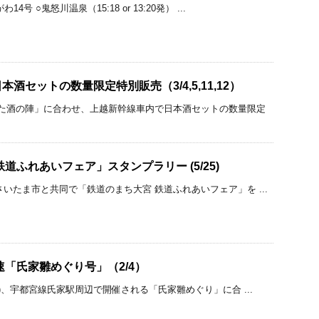
号 ○鬼怒川温泉（15:18 or 13:20発） ...
酒セットの数量限定特別販売（3/4,5,11,12）
がた酒の陣」に合わせ、上越新幹線車内で日本酒セットの数量限定
道ふれあいフェア」スタンプラリー (5/25)
いたま市と共同で「鉄道のまち大宮 鉄道ふれあいフェア」を ...
速「氏家雛めぐり号」（2/4）
土)、宇都宮線氏家駅周辺で開催される「氏家雛めぐり」に合 ...