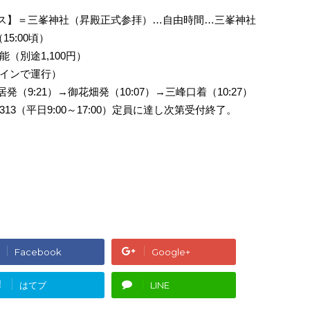
用バス】＝三峯神社（昇殿正式参拝）…自由時間…三峯神社
5:00頃）
（別途1,100円）
インで運行）
居発（9:21）→御花畑発（10:07）→三峰口着（10:27）
3313（平日9:00～17:00）定員に達し次第受付終了。
Facebook
Google+
!
はてブ
LINE