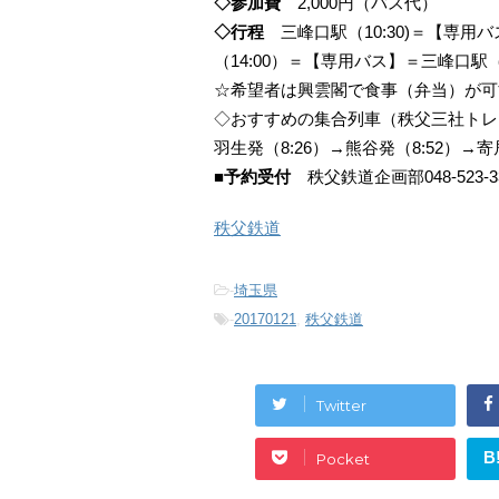
◇参加費
2,000円（バス代）
◇行程
三峰口駅（10:30)＝【専
（14:00）＝【専用バス】＝三峰口駅（1
☆希望者は興雲閣で食事（弁当）が可能
◇おすすめの集合列車（秩父三社トレ
羽生発（8:26）→熊谷発（8:52）→寄
■予約受付
秩父鉄道企画部048-523-
秩父鉄道
-
埼玉県
-
20170121
,
秩父鉄道
Twitter
B
Pocket