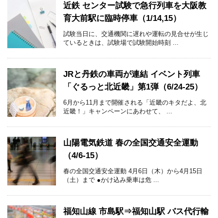
近鉄 センター試験で急行列車を大阪教
育大前駅に臨時停車（1/14,15）
試験当日に、交通機関に遅れや運転の見合せが生じ
ているときは、試験場で試験開始時刻 ...
JRと丹鉄の車両が連結 イベント列車
「ぐるっと北近畿」第1弾（6/24-25）
6月から11月まで開催される「近畿のキタだよ、北
近畿！」キャンペーンにあわせて、 ...
山陽電気鉄道 春の全国交通安全運動
（4/6-15）
春の全国交通安全運動 4月6日（木）から4月15日
（土）まで ●かけ込み乗車は危 ...
福知山線 市島駅⇒福知山駅 バス代行輸