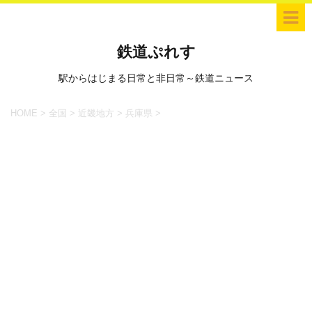
鉄道ぷれす
駅からはじまる日常と非日常～鉄道ニュース
HOME
>
全国
>
近畿地方
>
兵庫県
>