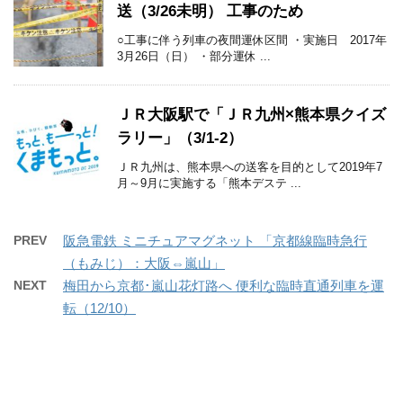
送（3/26未明） 工事のため
○工事に伴う列車の夜間運休区間 ・実施日 2017年
3月26日（日） ・部分運休 ...
ＪＲ大阪駅で「ＪＲ九州×熊本県クイズ
ラリー」（3/1-2）
ＪＲ九州は、熊本県への送客を目的として2019年7
月～9月に実施する「熊本デステ ...
PREV
阪急電鉄 ミニチュアマグネット 「京都線臨時急行
（もみじ）：大阪⇔嵐山」
NEXT
梅田から京都･嵐山花灯路へ 便利な臨時直通列車を運
転（12/10）