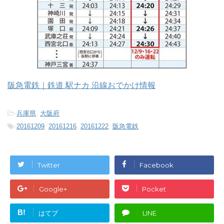
阪急電鉄｜鉄道 駅ナカ 沿線おでかけ情報
-
兵庫県
,
大阪府
-
20161209
,
20161216
,
20161222
,
阪急電鉄
Twitter
Facebook
Google+
Pocket
B!
はてブ
LINE