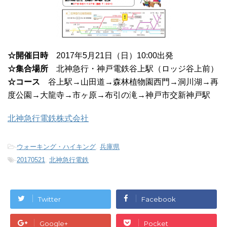
☆開催日時
2017年5月21日（日）10:00出発
☆集合場所
北神急行・神戸電鉄谷上駅（ロッジ谷上前）
☆コース
谷上駅→山田道→森林植物園西門→洞川湖→再
度公園→大龍寺→市ヶ原→布引の滝→神戸市交新神戸駅
北神急行電鉄株式会社
-
ウォーキング・ハイキング
,
兵庫県
-
20170521
,
北神急行電鉄
Twitter
Facebook
Google+
Pocket