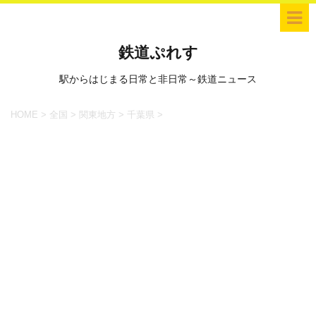
鉄道ぷれす
駅からはじまる日常と非日常～鉄道ニュース
HOME
>
全国
>
関東地方
>
千葉県
>