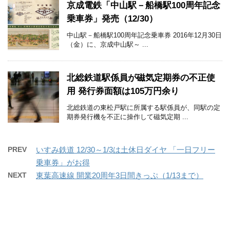
京成電鉄「中山駅－船橋駅100周年記念
乗車券」発売（12/30）
中山駅－船橋駅100周年記念乗車券 2016年12月30日
（金）に、京成中山駅～ ...
北総鉄道駅係員が磁気定期券の不正使
用 発行券面額は105万円余り
北総鉄道の東松戸駅に所属する駅係員が、同駅の定
期券発行機を不正に操作して磁気定期 ...
PREV
いすみ鉄道 12/30～1/3は土休日ダイヤ 「一日フリー
乗車券」がお得
NEXT
東葉高速線 開業20周年3日間きっぷ（1/13まで）