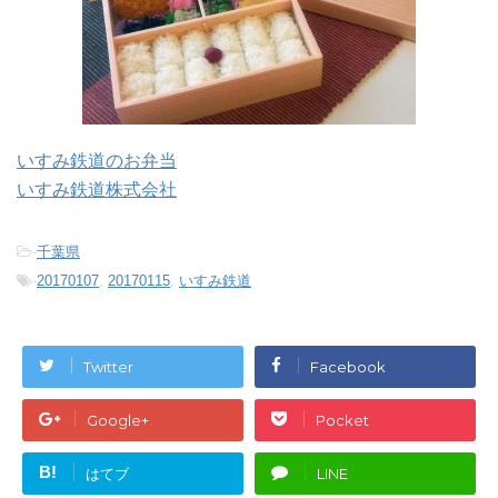
いすみ鉄道のお弁当
いすみ鉄道株式会社
-
千葉県
-
20170107
,
20170115
,
いすみ鉄道
Twitter
Facebook
Google+
Pocket
B!
はてブ
LINE