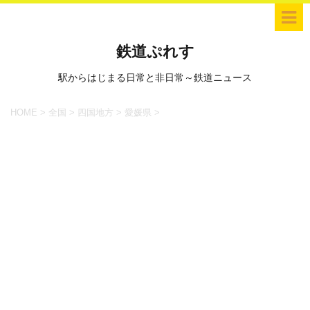
鉄道ぷれす
駅からはじまる日常と非日常～鉄道ニュース
HOME
>
全国
>
四国地方
>
愛媛県
>