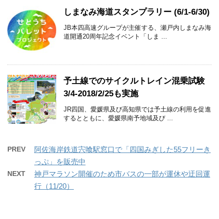
しまなみ海道スタンプラリー (6/1-6/30)
JB本四高速グループが主催する、瀬戸内しまなみ海
道開通20周年記念イベント「しま ...
予土線でのサイクルトレイン混乗試験
3/4-2018/2/25も実施
JR四国、愛媛県及び高知県では予土線の利用を促進
するとともに、愛媛県南予地域及び ...
PREV
阿佐海岸鉄道宍喰駅窓口で「四国みぎした55フリーき
っぷ」を販売中
NEXT
神戸マラソン開催のため市バスの一部が運休や迂回運
行（11/20）