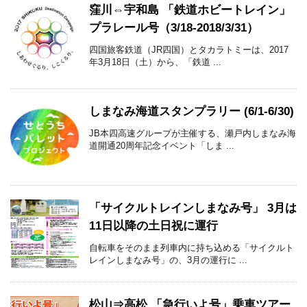
窪川⇔宇和島 「鉄道ホビートレイン」
プラレール号（3/18-2018/3/31）
四国旅客鉄道（JR四国）とタカラトミーは、2017
年3月18日（土）から、「鉄道 ...
しまなみ海道スタンプラリー (6/1-6/30)
JB本四高速グループが主催する、瀬戸内しまなみ海
道開通20周年記念イベント「しま ...
「サイクルトレインしまなみ号」 3月は
11日以降の土日祝に運行
自転車をそのまま列車内に持ち込める「サイクルト
レインしまなみ号」の、3月の運行に ...
松山⇒高松 「急行いよ号」乗車ツアー