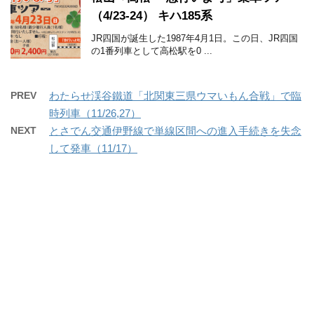
（4/23-24） キハ185系
JR四国が誕生した1987年4月1日。この日、JR四国
の1番列車として高松駅を0 ...
PREV
わたらせ渓谷鐵道「北関東三県ウマいもん合戦」で臨
時列車（11/26,27）
NEXT
とさでん交通伊野線で単線区間への進入手続きを失念
して発車（11/17）