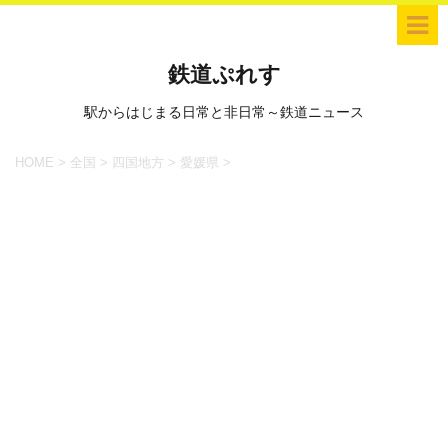
鉄道ぷれす
駅からはじまる日常と非日常～鉄道ニュース
HOME
>
全国
>
四国地方
>
愛媛県
>