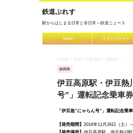
鉄道ぷれす
駅からはじまる日常と非日常～鉄道ニュース
home
スタンプラリー
HOME
>
全国
>
中部地方
>
静岡県
>
静岡県
伊豆高原駅・伊豆熱
号”」運転記念乗車
「伊豆急”にゃらん号”」運転記念乗
【発売期間】
2016年11月26日（土
【発売場所】
伊豆高原駅、伊豆熱川駅