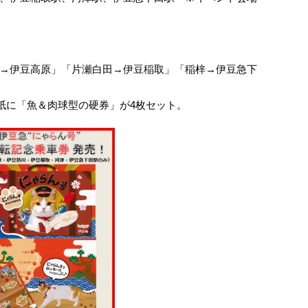
→伊豆高原」「片瀬白田→伊豆稲取」「稲梓→伊豆急下
台紙に「魚＆肉球型の硬券」が4枚セット。