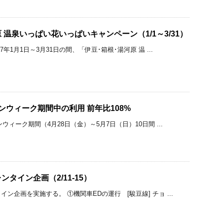
温泉いっぱい花いっぱいキャンペーン（1/1～3/31）
7年1月1日～3月31日の間、「伊豆･箱根･湯河原 温 ...
ンウィーク期間中の利用 前年比108%
ウィーク期間（4月28日（金）～5月7日（日）10日間 ...
タイン企画（2/11-15）
ン企画を実施する。 ①機関車EDの運行 [駿豆線] チョ ...