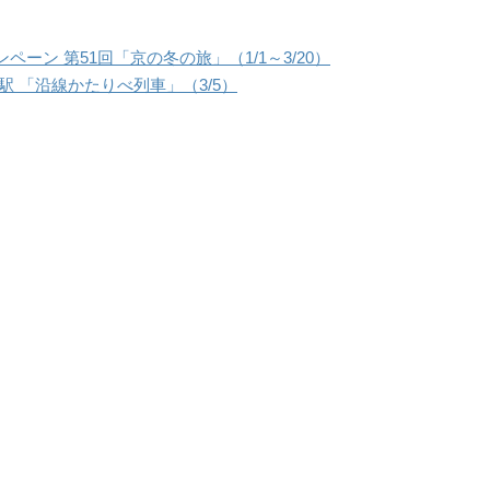
ーン 第51回「京の冬の旅」（1/1～3/20）
駅 「沿線かたりべ列車」（3/5）