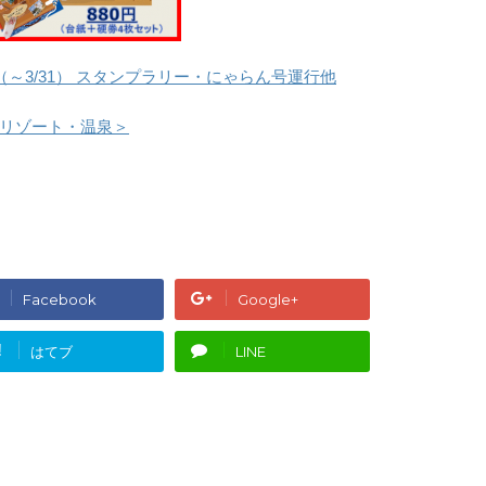
～3/31） スタンプラリー・にゃらん号運行他
リゾート・温泉＞
Facebook
Google+
!
はてブ
LINE