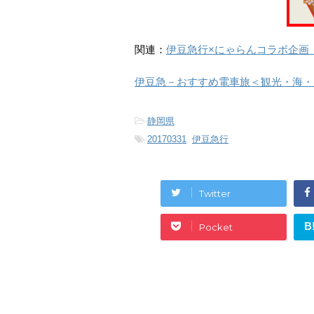
関連：
伊豆急行×にゃらんコラボ企画（
伊豆急－おすすめ電車旅＜観光・海・
-
静岡県
-
20170331
,
伊豆急行
Twitter
B
Pocket