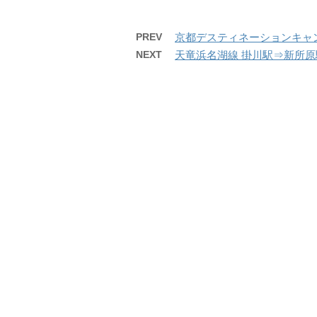
PREV
京都デスティネーションキャンペ
NEXT
天竜浜名湖線 掛川駅⇒新所原