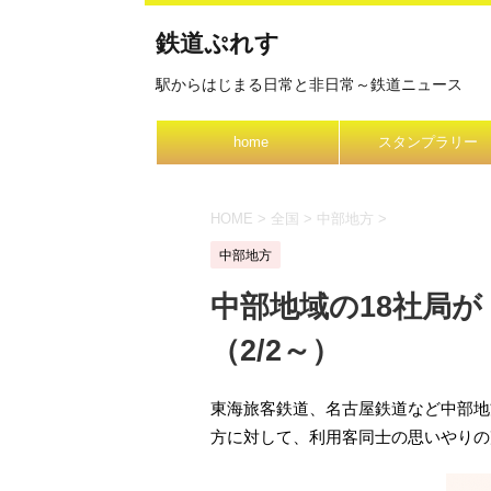
鉄道ぷれす
駅からはじまる日常と非日常～鉄道ニュース
home
スタンプラリー
HOME
>
全国
>
中部地方
>
中部地方
中部地域の18社局
（2/2～）
東海旅客鉄道、名古屋鉄道など中部地
方に対して、利用客同士の思いやりの