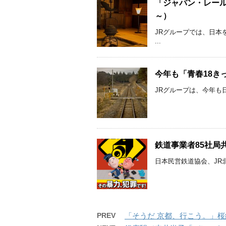
「ジャパン・レール
～）
JRグループでは、日本
...
今年も「青春18きっぷ」 利
JRグループは、今年も日
鉄道事業者85社局共
日本民営鉄道協会、JR北海
PREV
「そうだ 京都、行こう。」桜