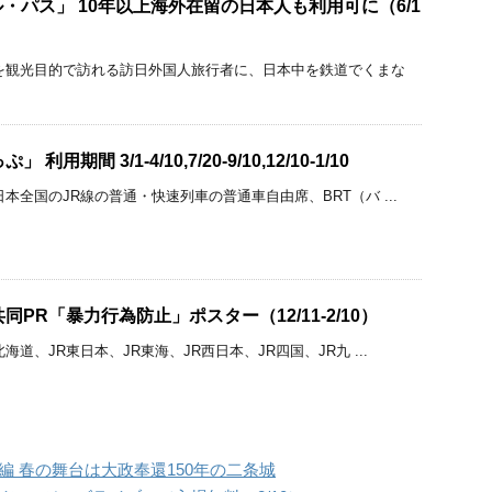
・パス」 10年以上海外在留の日本人も利用可に（6/1
を観光目的で訪れる訪日外国人旅行者に、日本中を鉄道でくまな
用期間 3/1-4/10,7/20-9/10,12/10-1/10
本全国のJR線の普通・快速列車の普通車自由席、BRT（バ ...
同PR「暴力行為防止」ポスター（12/11-2/10）
道、JR東日本、JR東海、JR西日本、JR四国、JR九 ...
編 春の舞台は大政奉還150年の二条城