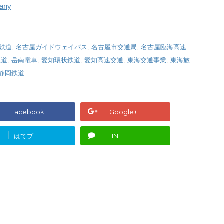
any
鉄道
,
名古屋ガイドウェイバス
,
名古屋市交通局
,
名古屋臨海高速
鉄道
,
岳南電車
,
愛知環状鉄道
,
愛知高速交通
,
東海交通事業
,
東海旅
静岡鉄道
Facebook
Google+
!
はてブ
LINE