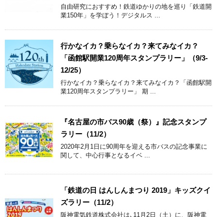
自由研究におすすめ！鉄道ゆかりの地を巡り「鉄道開
業150年」を学ぼう！デジタルス ...
行かなイカ？乗らなイカ？来てみなイカ？
「函館駅開業120周年スタンプラリー」（9/3-
12/25）
行かなイカ？乗らなイカ？来てみなイカ？「函館駅開
業120周年スタンプラリー」 期 ...
『名古屋の市バス90歳（祭）』記念スタンプ
ラリー（11/2）
2020年2月1日に90周年を迎える市バスの記念事業に
関して、中心行事となるイベ ...
「鉄道の日 はんしんまつり 2019」キッズクイ
ズラリー（11/2）
阪神電気鉄道株式会社は､11月2日（土）に、阪神電