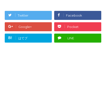
Twitter
Facebook
Google+
Pocket
B!
はてブ
LINE