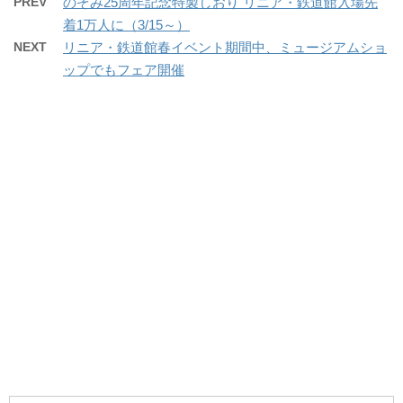
PREV
のぞみ25周年記念特製しおり リニア・鉄道館入場先
着1万人に（3/15～）
NEXT
リニア・鉄道館春イベント期間中、ミュージアムショ
ップでもフェア開催