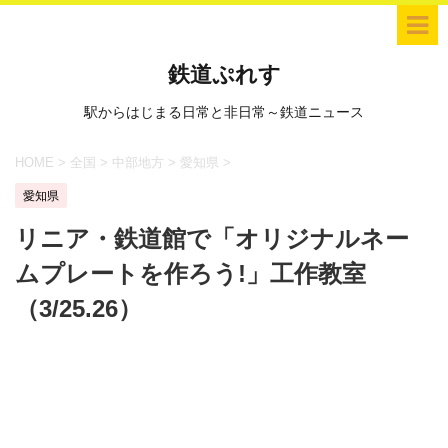
鉄道ぷれす
駅からはじまる日常と非日常～鉄道ニュース
HOME
>
全国
>
中部地方
>
愛知県
>
愛知県
リニア・鉄道館で「オリジナルネー
ムプレートを作ろう!」工作教室
（3/25.26）