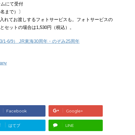
ームにて受付
4名まで）〕
入れてお渡しするフォトサービスも。フォトサービスの
ドとセットの場合は1,530円（税込）。
-6/9） JR東海30周年・のぞみ25周年
any
Facebook
Google+
!
はてブ
LINE