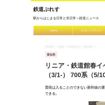
鉄道ぷれす
駅からはじまる日常と非日常～鉄道ニュース
home
スタンプラリー
HOME
>
全国
>
中部地方
>
愛知県
>
愛知県
リニア・鉄道館春イベ
（3/1-） 700系（5/1
普段は入ることのできない新幹線の運
できる。