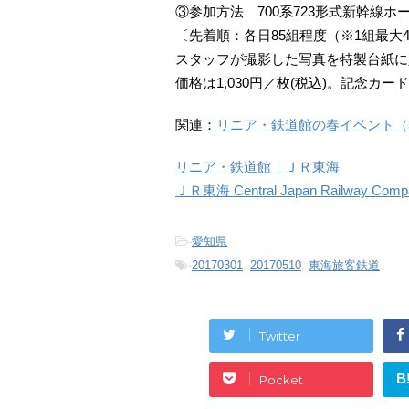
③参加方法 700系723形式新幹線ホ
〔先着順：各日85組程度（※1組最大
スタッフが撮影した写真を特製台紙に
価格は1,030円／枚(税込)。記念カー
関連：
リニア・鉄道館の春イベント（3/1
リニア・鉄道館｜ＪＲ東海
ＪＲ東海 Central Japan Railway Comp
-
愛知県
-
20170301
,
20170510
,
東海旅客鉄道
Twitter
B
Pocket