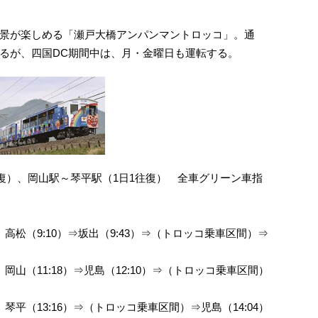
景が楽しめる「瀬戸大橋アンパンマントロッコ」。通
るが、四国DC期間中は、月・金曜日も運転する。
復）、岡山駅～琴平駅（1日1往復） 全車グリーン車指
高松（9:10）⇒坂出（9:43）⇒（トロッコ乗車区間）⇒
山（11:18）⇒児島（12:10）⇒（トロッコ乗車区間）
平（13:16）⇒（トロッコ乗車区間）⇒児島（14:04）