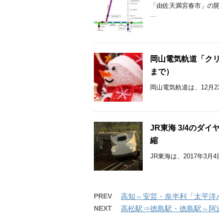
「由佐天満宮春市」の
...
岡山電気軌道「クリス
まで）
岡山電気軌道は、12月23
JR東海 3/4の
縮
JR東海は、2017年3
PREV
高知⇔安芸・奈半利「太平洋
NEXT
高松駅⇒徳島駅・徳島駅⇔阿