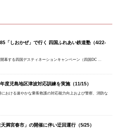
85「しおかぜ」で行く 四国ふれあい鉄道塾（4/22-
から開幕する四国デスティネーションキャンペーン（四国DC ...
16年度児島地区津波対応訓練を実施（11/15）
時における速やかな乗客救護の対応能力向上および警察、消防な
天満宮春市」の開催に伴い迂回運行（5/25）