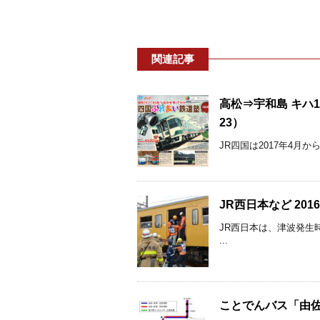
関連記事
高松⇒宇和島 キハ1
23）
JR四国は2017年4月
JR西日本など 20
JR西日本は、津波発生
...
ことでんバス「由佐