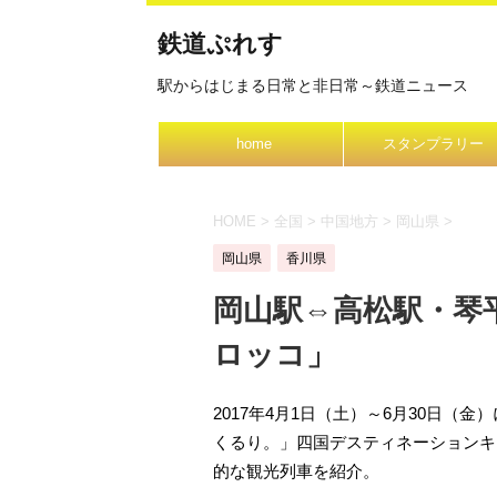
鉄道ぷれす
駅からはじまる日常と非日常～鉄道ニュース
home
スタンプラリー
HOME
>
全国
>
中国地方
>
岡山県
>
岡山県
香川県
岡山駅⇔高松駅・琴
ロッコ」
2017年4月1日（土）～6月30日
くるり。」四国デスティネーションキ
的な観光列車を紹介。