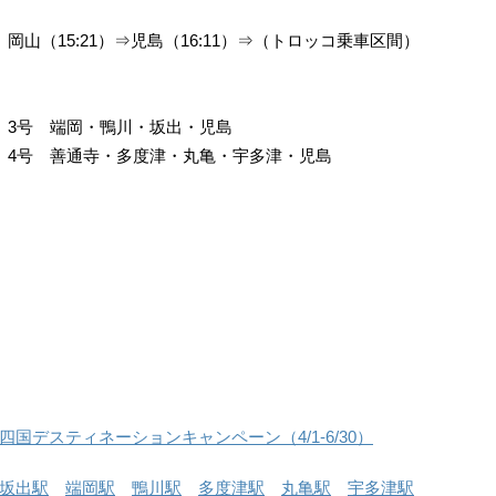
山（15:21）⇒児島（16:11）⇒（トロッコ乗車区間）
、3号 端岡・鴨川・坂出・児島
、4号 善通寺・多度津・丸亀・宇多津・児島
国デスティネーションキャンペーン（4/1-6/30）
坂出駅
端岡駅
鴨川駅
多度津駅
丸亀駅
宇多津駅