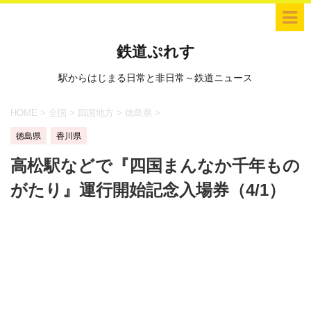
鉄道ぷれす
駅からはじまる日常と非日常～鉄道ニュース
HOME
>
全国
>
四国地方
>
徳島県
>
徳島県
香川県
高松駅などで『四国まんなか千年もの
がたり』運行開始記念入場券（4/1）