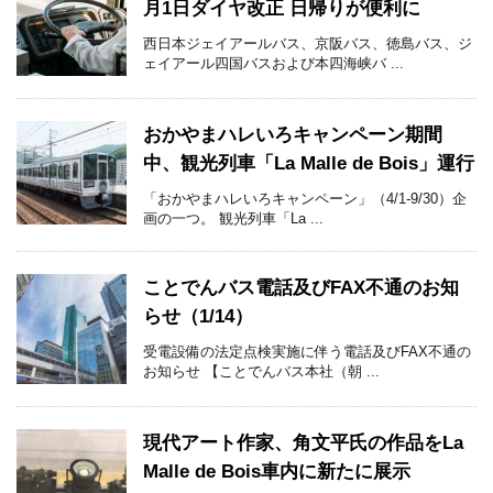
月1日ダイヤ改正 日帰りが便利に
西日本ジェイアールバス、京阪バス、徳島バス、ジ
ェイアール四国バスおよび本四海峡バ ...
おかやまハレいろキャンペーン期間
中、観光列車「La Malle de Bois」運行
「おかやまハレいろキャンペーン」（4/1-9/30）企
画の一つ。 観光列車「La ...
ことでんバス電話及びFAX不通のお知
らせ（1/14）
受電設備の法定点検実施に伴う電話及びFAX不通の
お知らせ 【ことでんバス本社（朝 ...
現代アート作家、角文平氏の作品をLa
Malle de Bois車内に新たに展示