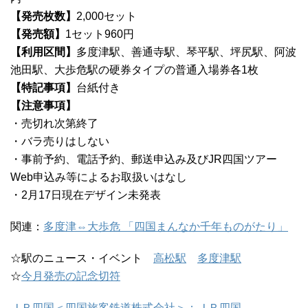
【発売枚数】
2,000セット
【発売額】
1セット960円
【利用区間】
多度津駅、善通寺駅、琴平駅、坪尻駅、阿波
池田駅、大歩危駅の硬券タイプの普通入場券各1枚
【特記事項】
台紙付き
【注意事項】
・売切れ次第終了
・バラ売りはしない
・事前予約、電話予約、郵送申込み及びJR四国ツアー
Web申込み等によるお取扱いはなし
・2月17日現在デザイン未発表
関連：
多度津⇔大歩危 「四国まんなか千年ものがたり」
☆駅のニュース・イベント
高松駅
多度津駅
☆
今月発売の記念切符
ＪＲ四国＜四国旅客鉄道株式会社＞：ＪＲ四国