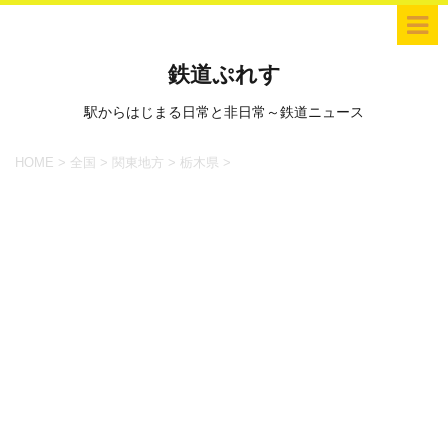
鉄道ぷれす
駅からはじまる日常と非日常～鉄道ニュース
HOME
>
全国
>
関東地方
>
栃木県
>