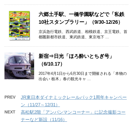
六郷土手駅、一橋学園駅などで「私鉄
10社スタンプラリー」（9/30-12/26）
京浜急行電鉄、西武鉄道、相模鉄道、京王電鉄、首
都圏新都市鉄道、東武鉄道、東京地下 ...
新宿⇒日光「ほろ酔いとちぎ号」
（6/10.17）
2017年4月1日から6月30日まで開催される「本物の
出会い 栃木」春の観光キャ ...
PREV
JR東日本ダイナミックレールパック1周年キャンペー
ン（11/27～12/31）
NEXT
高松駅2階「アンパンマンコーナー」に記念撮影コー
ナーなど新設（11/16）