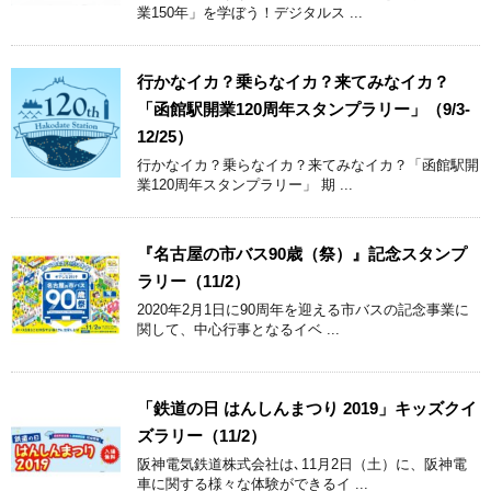
業150年」を学ぼう！デジタルス ...
行かなイカ？乗らなイカ？来てみなイカ？
「函館駅開業120周年スタンプラリー」（9/3-
12/25）
行かなイカ？乗らなイカ？来てみなイカ？「函館駅開
業120周年スタンプラリー」 期 ...
『名古屋の市バス90歳（祭）』記念スタンプ
ラリー（11/2）
2020年2月1日に90周年を迎える市バスの記念事業に
関して、中心行事となるイベ ...
「鉄道の日 はんしんまつり 2019」キッズクイ
ズラリー（11/2）
阪神電気鉄道株式会社は､11月2日（土）に、阪神電
車に関する様々な体験ができるイ ...