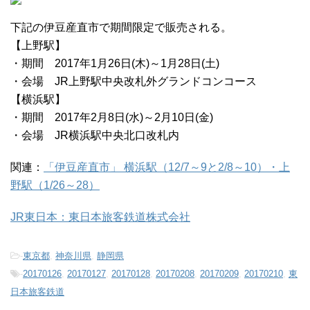
下記の伊豆産直市で期間限定で販売される。
【上野駅】
・期間 2017年1月26日(木)～1月28日(土)
・会場 JR上野駅中央改札外グランドコンコース
【横浜駅】
・期間 2017年2月8日(水)～2月10日(金)
・会場 JR横浜駅中央北口改札内
関連：
「伊豆産直市」 横浜駅（12/7～9と2/8～10）・上
野駅（1/26～28）
JR東日本：東日本旅客鉄道株式会社
-
東京都
,
神奈川県
,
静岡県
-
20170126
,
20170127
,
20170128
,
20170208
,
20170209
,
20170210
,
東
日本旅客鉄道