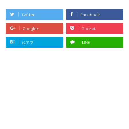
Twitter
Facebook
Google+
Pocket
B!
はてブ
LINE