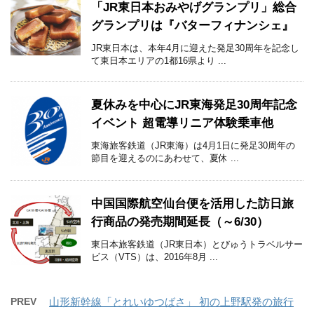
「JR東日本おみやげグランプリ」総合
グランプリは『バターフィナンシェ』
JR東日本は、本年4月に迎えた発足30周年を記念し
て東日本エリアの1都16県より ...
夏休みを中心にJR東海発足30周年記念
イベント 超電導リニア体験乗車他
東海旅客鉄道（JR東海）は4月1日に発足30周年の
節目を迎えるのにあわせて、夏休 ...
中国国際航空仙台便を活用した訪日旅
行商品の発売期間延長（～6/30）
東日本旅客鉄道（JR東日本）とびゅうトラベルサー
ビス（VTS）は、2016年8月 ...
PREV
山形新幹線「とれいゆつばさ」 初の上野駅発の旅行