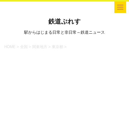
鉄道ぷれす
駅からはじまる日常と非日常～鉄道ニュース
HOME
>
全国
>
関東地方
>
東京都
>