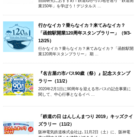
自由研究におすすめ！鉄道ゆかりの地を巡り「鉄道開
業150年」を学ぼう！デジタルス ...
行かなイカ？乗らなイカ？来てみなイカ？
「函館駅開業120周年スタンプラリー」（9/3-
12/25）
行かなイカ？乗らなイカ？来てみなイカ？「函館駅開
業120周年スタンプラリー」 期 ...
『名古屋の市バス90歳（祭）』記念スタンプ
ラリー（11/2）
2020年2月1日に90周年を迎える市バスの記念事業に
関して、中心行事となるイベ ...
「鉄道の日 はんしんまつり 2019」キッズクイ
ズラリー（11/2）
阪神電気鉄道株式会社は､11月2日（土）に、阪神電