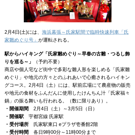
2月4日(土)には、
海浜幕張～氏家駅間で臨時快速列車「氏
家雛めぐり号」
が運転される。
駅からハイキング「氏家雛めぐり～早春の古雛・つるし飾
りを巡る～」
（予約不要）
商店や個人宅など街中で多彩な雛人形を楽しめる「氏家雛
めぐり」や地元の方々とのふれあいで心癒されるハイキン
グコース。2月4日（土）には、駅前広場にて農産物の販売
や地元の食材をふんだんに使用したけんちん汁「氏家福々
鍋」の振る舞いも行われる。（数に限りあり）。
・開催期間
2月4日（土）～3月5日（日）
・開催駅
宇都宮線 氏家駅
・受付場所
氏家駅東口 eプラザ壱番館2階
・受付時間
各日9時00分～11時00分まで