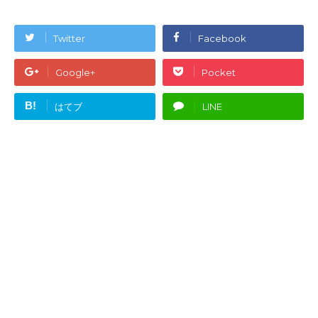
Twitter
Facebook
Google+
Pocket
B!
はてブ
LINE