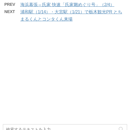
PREV
海浜幕張⇔氏家 快速「氏家雛めぐり号」（2/4）
NEXT
浦和駅（1/14）・大宮駅（1/21）で栃木観光PR とち
まるくんとコンタくん来場