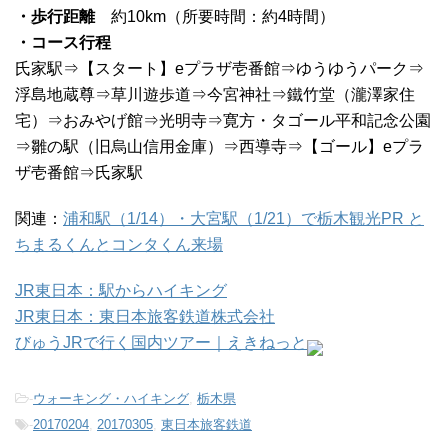
・歩行距離
約10km（所要時間：約4時間）
・コース行程
氏家駅⇒【スタート】eプラザ壱番館⇒ゆうゆうパーク⇒
浮島地蔵尊⇒草川遊歩道⇒今宮神社⇒鐵竹堂（瀧澤家住
宅）⇒おみやげ館⇒光明寺⇒寛方・タゴール平和記念公園
⇒雛の駅（旧烏山信用金庫）⇒西導寺⇒【ゴール】eプラ
ザ壱番館⇒氏家駅
関連：
浦和駅（1/14）・大宮駅（1/21）で栃木観光PR と
ちまるくんとコンタくん来場
JR東日本：駅からハイキング
JR東日本：東日本旅客鉄道株式会社
びゅうJRで行く国内ツアー｜えきねっと
-
ウォーキング・ハイキング
,
栃木県
-
20170204
,
20170305
,
東日本旅客鉄道