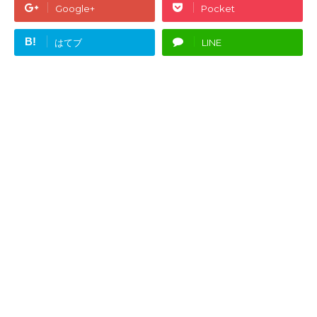
Google+
Pocket
B!
はてブ
LINE