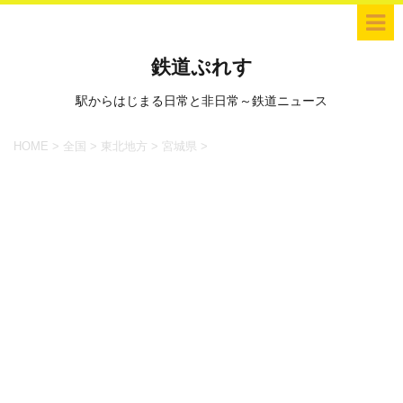
鉄道ぷれす
駅からはじまる日常と非日常～鉄道ニュース
HOME
>
全国
>
東北地方
>
宮城県
>