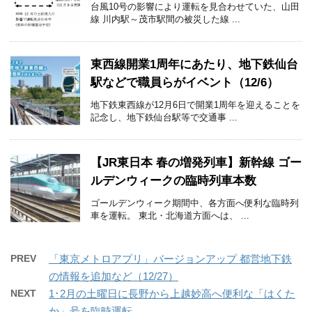
台風10号の影響により運転を見合わせていた、山田
線 川内駅～茂市駅間の被災した線 ...
東西線開業1周年にあたり、地下鉄仙台
駅などで職員らがイベント（12/6）
地下鉄東西線が12月6日で開業1周年を迎えることを
記念し、地下鉄仙台駅等で交通事 ...
【JR東日本 春の増発列車】新幹線 ゴー
ルデンウィークの臨時列車本数
ゴールデンウィーク期間中、各方面へ便利な臨時列
車を運転。 東北・北海道方面へは、 ...
PREV
「東京メトロアプリ」バージョンアップ 都営地下鉄
の情報を追加など（12/27）
NEXT
1･2月の土曜日に長野から上越妙高へ便利な「はくた
か」号を臨時運転