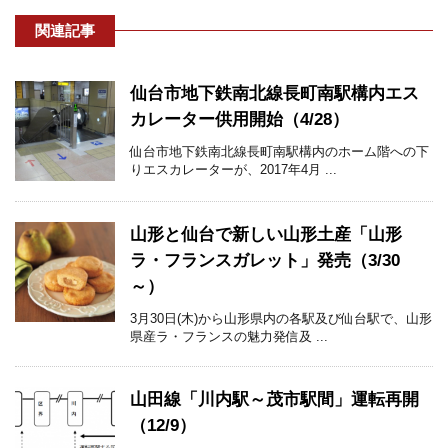
関連記事
仙台市地下鉄南北線長町南駅構内エス
カレーター供用開始（4/28）
仙台市地下鉄南北線長町南駅構内のホーム階への下
りエスカレーターが、2017年4月 ...
山形と仙台で新しい山形土産「山形
ラ・フランスガレット」発売（3/30
～）
3月30日(木)から山形県内の各駅及び仙台駅で、山形
県産ラ・フランスの魅力発信及 ...
山田線「川内駅～茂市駅間」運転再開
（12/9）