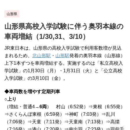
山形県
山形県高校入学試験に伴う奥羽本線の
車両増結（1/30,31、3/10）
JR東日本は、山形県の高校入学試験で利用客数増が見込
まれるため、
北山形駅
・
山形駅
発着の奥羽本線（山形線）
上下1本ずつを車両増結する。実施するのは「私立高校入
学試験」の1月30日（月）・1月31日（火）と「公立高校
入学試験」の3月10日（金）。
◆車両数を増やす定期列車
○上り
（増結・普通4→
6両
） 村山（6:52発）⇒東根（6:55発）
⇒さくらんぼ東根（6:59発）⇒神町（7:03発）⇒乱川
（7:06発）⇒天童（7:11発）⇒天童南（7:13発）⇒高擶
（7:16発）⇒漆山（7:20発）⇒南出羽（7:23発）⇒羽前千