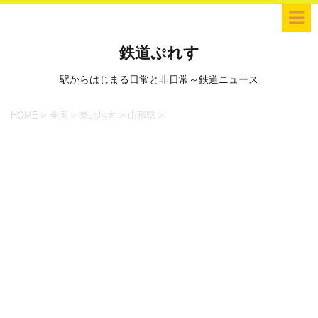
鉄道ぷれす
駅からはじまる日常と非日常～鉄道ニュース
HOME
>
全国
>
東北地方
>
山形県
>