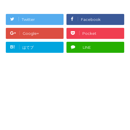
Twitter
Facebook
Google+
Pocket
B!
はてブ
LINE