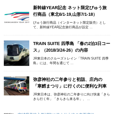
新幹線YEAR記念 ネット限定びゅう旅
行商品（東北6/1-19,山形7/1-18）
びゅう旅行商品（インターネット限定販売）とし
て、新幹線YEAR記念旅行商品が設定 ...
TRAIN SUITE 四季島 「春の2泊3日コー
ス」（2018/3/24-26）の内容
JR東日本のクルーズトレイン「TRAIN SUITE 四季
島」には、年間を通じて ...
弥彦神社の二年参りと初詣、庄内の
「寒鱈まつり」に行くのに便利な列車
JR東日本は、弥彦神社の二年参りに向け快速「きら
きら行く年」「きらきら来る年」、 ...