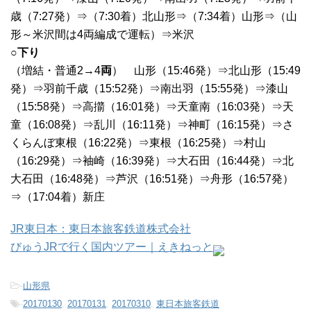
歳（7:27発）⇒（7:30着）北山形⇒（7:34着）山形⇒（山
形～米沢間は4両編成で運転）⇒米沢
○下り
（増結・普通2→4
両
） 山形（15:46発）⇒北山形（15:49
発）⇒羽前千歳（15:52発）⇒南出羽（15:55発）⇒漆山
（15:58発）⇒高擶（16:01発）⇒天童南（16:03発）⇒天
童（16:08発）⇒乱川（16:11発）⇒神町（16:15発）⇒さ
くらんぼ東根（16:22発）⇒東根（16:25発）⇒村山
（16:29発）⇒袖崎（16:39発）⇒大石田（16:44発）⇒北
大石田（16:48発）⇒芦沢（16:51発）⇒舟形（16:57発）
⇒（17:04着）新庄
JR東日本：東日本旅客鉄道株式会社
びゅうJRで行く国内ツアー｜えきねっと
-
山形県
-
20170130
,
20170131
,
20170310
,
東日本旅客鉄道