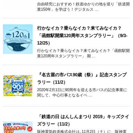
自由研究におすすめ！鉄道ゆかりの地を巡り「鉄道開
業150年」を学ぼう！デジタルス ...
行かなイカ？乗らなイカ？来てみなイカ？
「函館駅開業120周年スタンプラリー」（9/3-
12/25）
行かなイカ？乗らなイカ？来てみなイカ？「函館駅開
業120周年スタンプラリー」 期 ...
『名古屋の市バス90歳（祭）』記念スタンプ
ラリー（11/2）
2020年2月1日に90周年を迎える市バスの記念事業に
関して、中心行事となるイベ ...
「鉄道の日 はんしんまつり 2019」キッズクイ
ズラリー（11/2）
阪神電気鉄道株式会社は､11月2日（土）に、阪神電