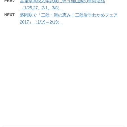
PREV
宮城県高校入学試験に伴う仙山線の車両増結
（1/25,27、2/1、3/8）
NEXT
盛岡駅で「三陸・海の恵み！三陸岩手わかめフェア
2017」（1/19～2/19）