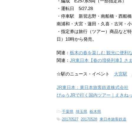
・編成 E257系5両（一部指定席）
・運転日 5/27.28
・停車駅 新習志野・南船橋・西船橋
南浦和・大宮・蓮田・久喜・古河・小
・指定券は旅行（ツアー）商品など特
日）10時から発売。
関連：
栃木の春を楽しむ 観光に便利
関連：
JR東日本【春の増発列車】さ
☆駅のニュース・イベント
大宮駅
JR東日本：東日本旅客鉄道株式会社
びゅうJRで行く国内ツアー｜えきね
-
千葉県
,
埼玉県
,
栃木県
-
20170527
,
20170528
,
東日本旅客鉄道