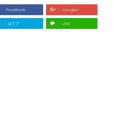
Facebook
Google+
!
はてブ
LINE