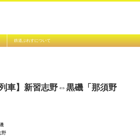
鉄道ぷれすについて
発列車】新習志野⇔黒磯「那須野
黒磯
志野