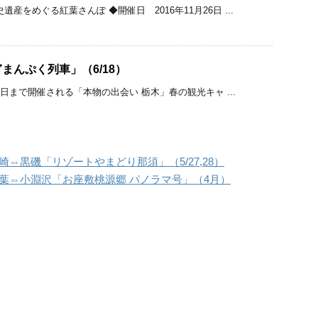
産をめぐる紅葉さんぽ ◆開催日 2016年11月26日 ...
まんぷく列車」（6/18）
30日まで開催される「本物の出会い 栃木」春の観光キャ ...
⇔黒磯「リゾートやまどり那須」（5/27,28）
葉⇔小淵沢「お座敷桃源郷 パノラマ号」（4月）