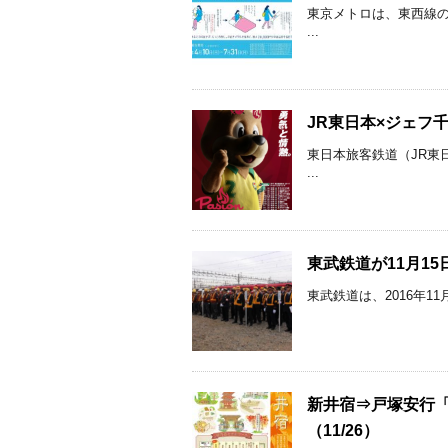
東京メトロは、東西線
...
JR東日本×ジェフ千
東日本旅客鉄道（JR東
...
東武鉄道が11月1
東武鉄道は、2016年1
新井宿⇒戸塚安行
（11/26）