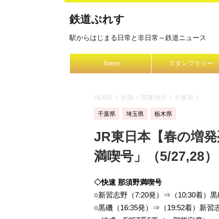
鉄道ぷれす
駅からはじまる日常と非日常～鉄道ニュース
home
スタンプラリー
HOME
>
全国
>
関東地方
>
千葉県
>
千葉県
埼玉県
栃木県
JR東日本【春の増
満喫号」（5/27,28）
◇快速 那須野満喫号
○新習志野（7:20発）⇒（10:30着）
○黒磯（16:35発）⇒（19:52着）新習