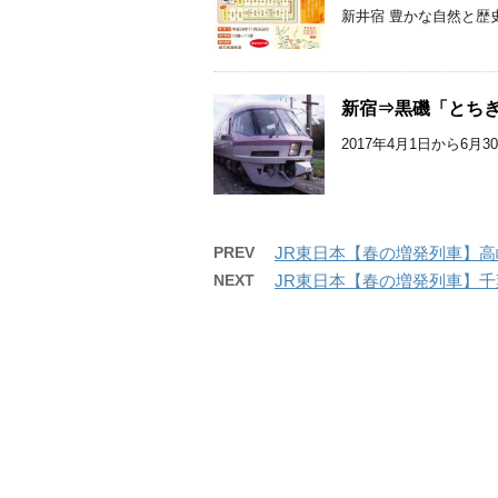
新井宿 豊かな自然と歴史遺
新宿⇒黒磯「とちぎ
2017年4月1日から6月
PREV
JR東日本【春の増発列車】高崎
NEXT
JR東日本【春の増発列車】千