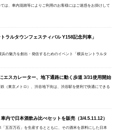
いては、車内混雑等によりご利用のお客様にはご迷惑をお掛けして
ントラルタウンフェスティバル Y158記念列車」
横浜の魅力を創出・発信するためのイベント「横浜セントラルタ
にエスカレーター、地下通路に動く歩道 3/31使用開始
下鉄（東京メトロ）、渋谷地下街は、渋谷駅を便利で快適にできる
内で日本酒飲み比べセットを販売（3/4.5.11.12）
米「五百万石」を生産するとともに、その酒米を原料にした日本