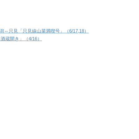
⇔只見「只見線山菜満喫号」（6/17,18）
酒蔵開き」（4/16）