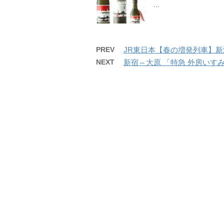
...
PREV
JR東日本【春の増発列車】新潟
NEXT
新宿⇔大原 「特急 外房いすみ