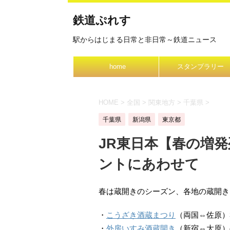
鉄道ぷれす
駅からはじまる日常と非日常～鉄道ニュース
home
スタンプラリー
HOME
>
全国
>
関東地方
>
千葉県
>
千葉県
新潟県
東京都
JR東日本【春の増
ントにあわせて
春は蔵開きのシーズン、各地の蔵開き
・
こうざき酒蔵まつり
（両国⇔佐原）3
・
外房いすみ酒蔵開き
（新宿⇔大原）4