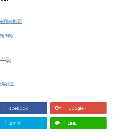
増発列車概要
新潟駅
っと
旅客鉄道
Facebook
Google+
!
はてブ
LINE