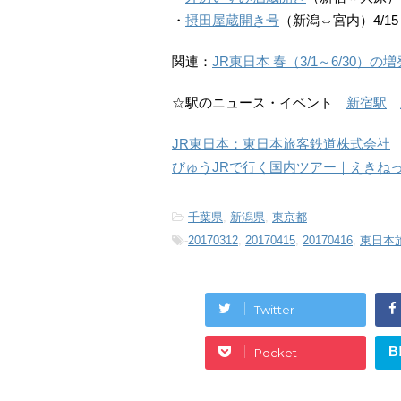
・
摂田屋蔵開き号
（新潟⇔宮内）4/15
関連：
JR東日本 春（3/1～6/30）の
☆駅のニュース・イベント
新宿駅
JR東日本：東日本旅客鉄道株式会社
びゅうJRで行く国内ツアー｜えきね
-
千葉県
,
新潟県
,
東京都
-
20170312
,
20170415
,
20170416
,
東日本
Twitter
B
Pocket