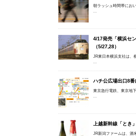
朝ラッシュ時間帯にお
...
4/17発売「横浜セ
（5/27,28）
JR東日本横浜支社は、
...
ハチ公広場出口8番
東京急行電鉄、東京地
...
上越新幹線「とき」車
JR新潟ファームは、酒