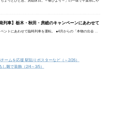
「ちょっとひと息、房総休日。～春びより～」の一環で千葉県にや
増発列車】栃木・秋田・房総のキャンペーンにあわせて
ントにあわせて臨時列車を運転。 ●4月からの「本物の出会 ...
チームを応援 駅貼りポスターなど（～2/26）
雛で装飾（2/4～3/5）