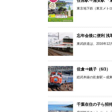
住吉駅⇒浦安駅 「東
東京地下鉄（東京メトロ）
忘年会後に便利 浅草
東武鉄道は、2016年12
佐倉⇒銚子（6/3）
総武本線の佐倉駅～成東駅間
千葉在住の子ら招待 