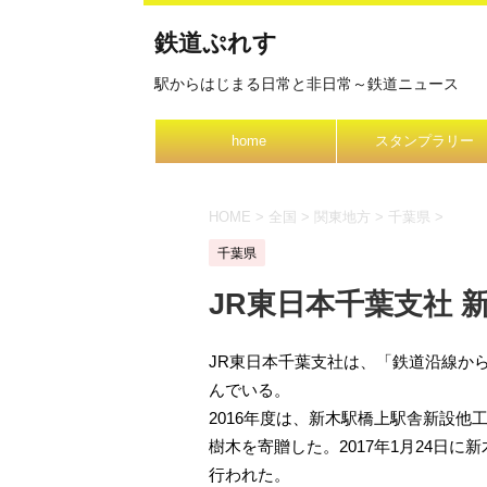
鉄道ぷれす
駅からはじまる日常と非日常～鉄道ニュース
home
スタンプラリー
HOME
>
全国
>
関東地方
>
千葉県
>
千葉県
JR東日本千葉支社 
JR東日本千葉支社は、「鉄道沿線か
んでいる。
2016年度は、新木駅橋上駅舎新設
樹木を寄贈した。2017年1月24日
行われた。