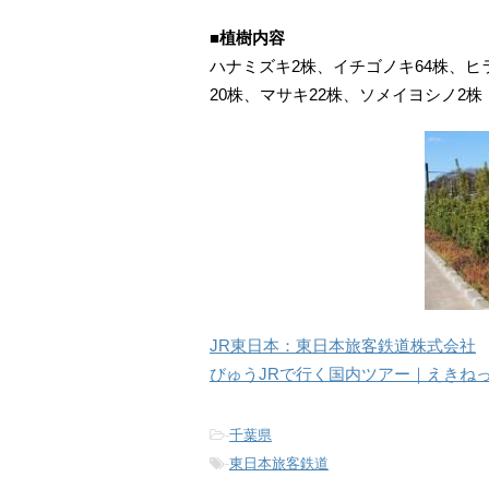
■植樹内容
ハナミズキ2株、イチゴノキ64株、ヒ
20株、マサキ22株、ソメイヨシノ2株
JR東日本：東日本旅客鉄道株式会社
びゅうJRで行く国内ツアー｜えきね
-
千葉県
-
東日本旅客鉄道