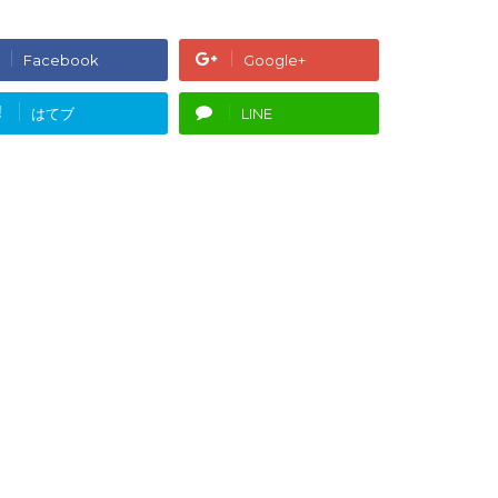
Facebook
Google+
!
はてブ
LINE