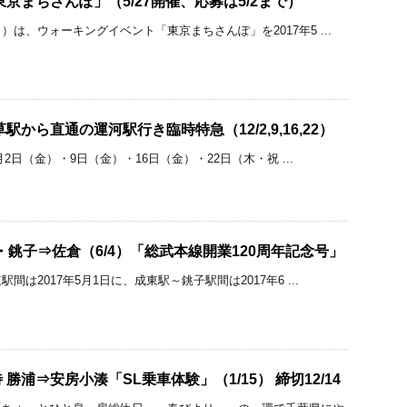
京まちさんぽ」（5/27開催、応募は5/2まで）
は、ウォーキングイベント「東京まちさんぽ」を2017年5 ...
駅から直通の運河駅行き臨時特急（12/2,9,16,22）
月2日（金）・9日（金）・16日（金）・22日（木・祝 ...
・銚子⇒佐倉（6/4）「総武本線開業120周年記念号」
は2017年5月1日に、成東駅～銚子駅間は2017年6 ...
勝浦⇒安房小湊「SL乗車体験」（1/15） 締切12/14