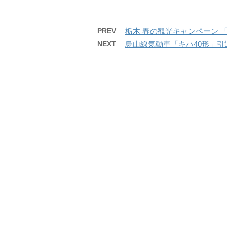
PREV
栃木 春の観光キャンペーン 「駅
NEXT
烏山線気動車「キハ40形」引退イ