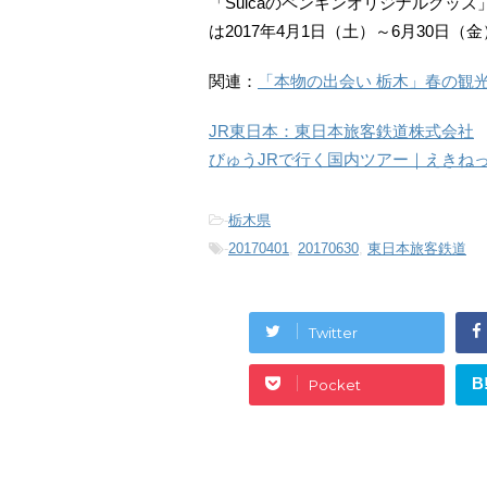
「Suicaのペンギンオリジナルグッ
は2017年4月1日（土）～6月30日（
関連：
「本物の出会い 栃木」春の観光キ
JR東日本：東日本旅客鉄道株式会社
びゅうJRで行く国内ツアー｜えきね
-
栃木県
-
20170401
,
20170630
,
東日本旅客鉄道
Twitter
B
Pocket