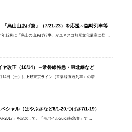
「烏山山あげ祭」（7/21-23）を応援～臨時列車等
年12月に「烏山の山あげ行事」がユネスコ無形文化遺産に登 ...
イヤ改正（10/14）～常磐線特急・東北線など
10月14日（土）に上野東京ライン（常磐線直通列車）の増 ...
シャル（はやぶさなど6/1-20,つばさ7/1-19）
R2017」を記念して、「モバイルSuica特急券」で ...