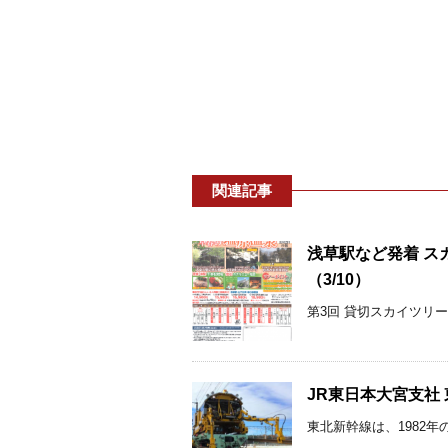
関連記事
浅草駅など発着 ス
（3/10）
第3回 貸切スカイツリー
JR東日本大宮支社
東北新幹線は、1982年