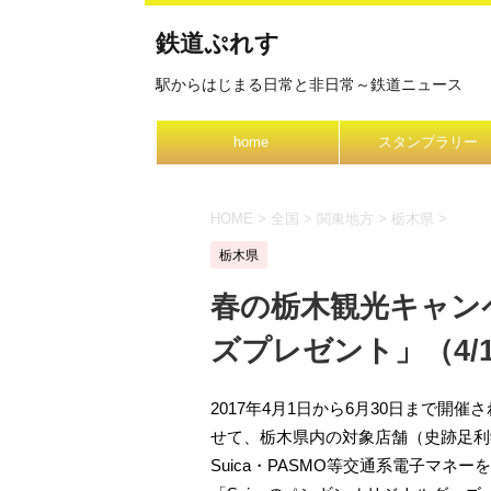
鉄道ぷれす
駅からはじまる日常と非日常～鉄道ニュース
home
スタンプラリー
HOME
>
全国
>
関東地方
>
栃木県
>
栃木県
春の栃木観光キャンペ
ズプレゼント」（4/1-
2017年4月1日から6月30日まで開
せて、栃木県内の対象店舗（史跡足利
Suica・PASMO等交通系電子マネ