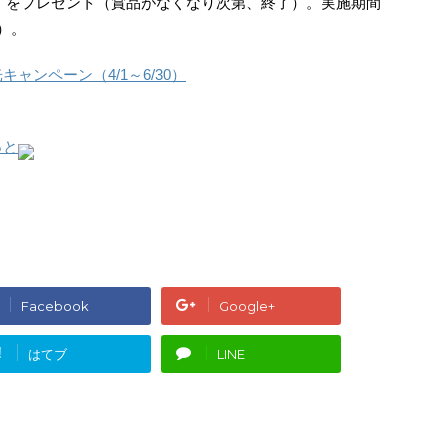
ズ」をプレゼント（賞品がなくなり次第、終了）。実施期間
金）。
ャンペーン（4/1～6/30）
っと
Facebook
Google+
!
はてブ
LINE