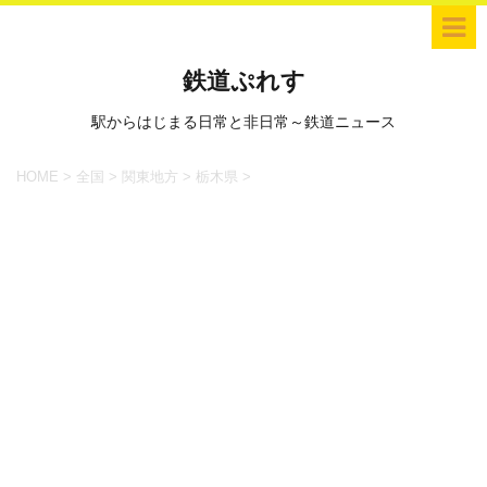
鉄道ぷれす
駅からはじまる日常と非日常～鉄道ニュース
HOME
>
全国
>
関東地方
>
栃木県
>