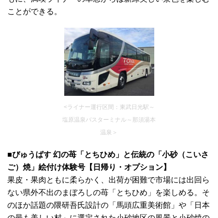
ことができる。
<ライナー運行区間：東武日光駅～
塩原温泉バスターミナル～那須湯本
温泉＞
■びゅうばす 幻の苺「とちひめ」と伝統の「小砂（こいさ
ご）焼」絵付け体験号【日帰り・オプション】
果皮・果肉ともに柔らかく、出荷が困難で市場には出回ら
ない県外不出のまぼろしの苺「とちひめ」を楽しめる。そ
のほか話題の隈研吾氏設計の「馬頭広重美術館」や「日本
の最も美しい村」に選定された小砂地区の風景と小砂焼の