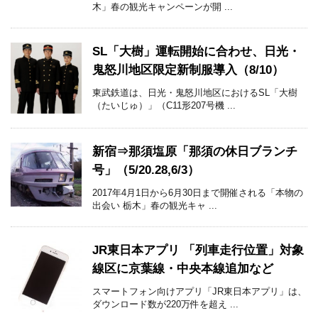
木」春の観光キャンペーンが開 ...
SL「大樹」運転開始に合わせ、日光・
鬼怒川地区限定新制服導入（8/10）
東武鉄道は、日光・鬼怒川地区におけるSL「大樹
（たいじゅ）」（C11形207号機 ...
新宿⇒那須塩原「那須の休日ブランチ
号」（5/20.28,6/3）
2017年4月1日から6月30日まで開催される「本物の
出会い 栃木」春の観光キャ ...
JR東日本アプリ 「列車走行位置」対象
線区に京葉線・中央本線追加など
スマートフォン向けアプリ「JR東日本アプリ」は、
ダウンロード数が220万件を超え ...