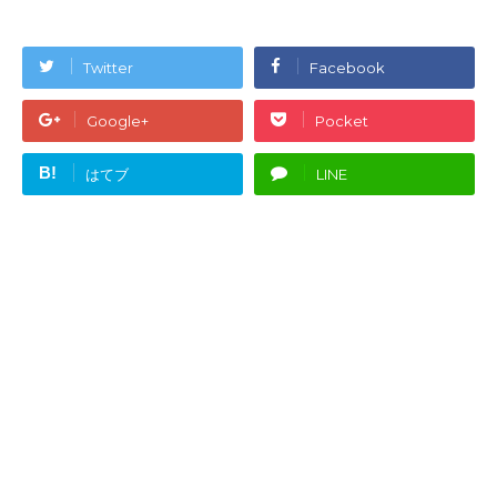
Twitter
Facebook
Google+
Pocket
B!
はてブ
LINE