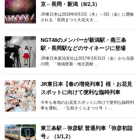
京⇔長岡・新潟（8/2,3）
JR東日本は2018年8月2日（木）～3日（金）に開催
される「長岡まつり大花火大 ...
NGT48のメンバーが新潟駅・燕三条
駅・長岡駅などのサイネージに登場
JR東日本新潟支社は2017年3月31日（金）から当面
の間、「地域密着・地元貢献 ...
JR東日本【春の増発列車】桜・お花見
スポットに向けて便利な臨時列車
今年も各地のお花見スポットに向けて便利な臨時列
車を運転。 ・弘前さくらまつり号（ ...
東三条駅⇔弥彦駅 普通列車「弥彦初詣
号」（1/1,2）