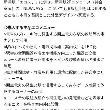
新津駅「エコステ」に併せ、新津駅2Fコンコース（待合
室脇）の「NEWDAYS」についても看板照明をLED化する
とともに木目を基調とした外壁デザインへ変更する。
◇導入する主なエコメニュー
○電車のブレーキ時に発生する回生電力を駅の照明等の電
力として活用
○駅のすべての照明・電気掲示器（案内板）をLED化
○駅舎の空調機器を省エネ機能が向上した機器に交換
○ホーム屋根に降った雨水をトイレ及び壁面緑化の灌水に
利用
○鉄道林間伐材・竹炭を利用し環境に配慮した待合室にリ
ニューアル
○回生電力の発生と駅で活用するしくみをゲーム感覚で体
感するコーナーの設置
○エコステの取組み紹介や回生電力の発電量などを表示す
るモニターを待合室内外に設置