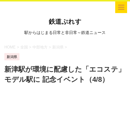
鉄道ぷれす
駅からはじまる日常と非日常～鉄道ニュース
HOME
>
全国
>
中部地方
>
新潟県
>
新潟県
新津駅が環境に配慮した「エコステ」
モデル駅に 記念イベント（4/8）