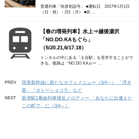
普通列車「弥彦初詣号」 ■運転日 2017年1月1日
（日・祝）・2日（月） ■区 ...
【春の増発列車】水上⇒越後湯沢
「NO.DO.KAもぐら」
（5/20.21,6/17.18）
トンネルの中にある「土合駅」を見学することがで
きる。復路は「NO.DO.KAルー ...
PREV
現美新幹線に新たなカフェメニュー（3/4～） 「浮き
星」「ガトーショコラ」など
NEXT
新津駅1番線列車接近メロディー 「あなたに出逢えた
この町で」に（3/4～）