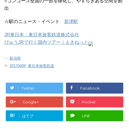
○コンコース壁面の一部を緑化し、やすらぎある空間を創
出
☆駅のニュース・イベント
新津駅
JR東日本：東日本旅客鉄道株式会社
びゅうJRで行く国内ツアー｜えきねっと
-
新潟県
-
20170408
,
東日本旅客鉄道
Twitter
Facebook
Google+
Pocket
B!
はてブ
LINE