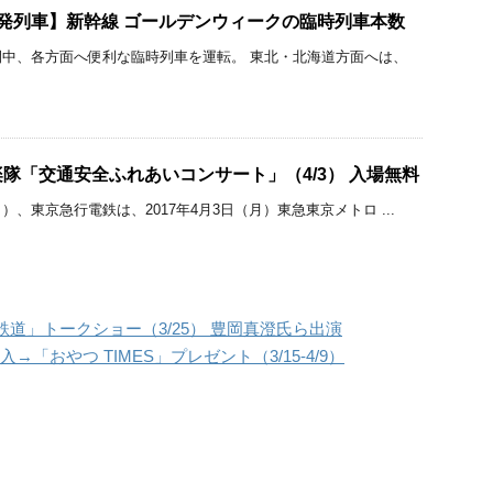
増発列車】新幹線 ゴールデンウィークの臨時列車本数
中、各方面へ便利な臨時列車を運転。 東北・北海道方面へは、
隊「交通安全ふれあいコンサート」（4/3） 入場無料
、東京急行電鉄は、2017年4月3日（月）東急東京メトロ ...
道」トークショー（3/25） 豊岡真澄氏ら出演
→「おやつ TIMES」プレゼント（3/15-4/9）