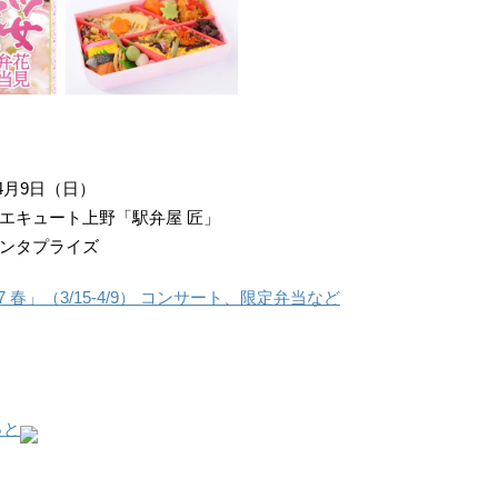
4月9日（日）
エキュート上野「駅弁屋 匠」
ンタプライズ
 春」（3/15-4/9） コンサート、限定弁当など
っと