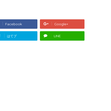
Facebook
Google+
!
はてブ
LINE