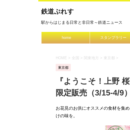
鉄道ぷれす
駅からはじまる日常と非日常～鉄道ニュース
home
スタンプラリー
HOME
>
全国
>
関東地方
>
東京都
>
東京都
『ようこそ！上野 桜
限定販売（3/15-4/9
お花見のお供にオススメの食材を集め
けの味を。