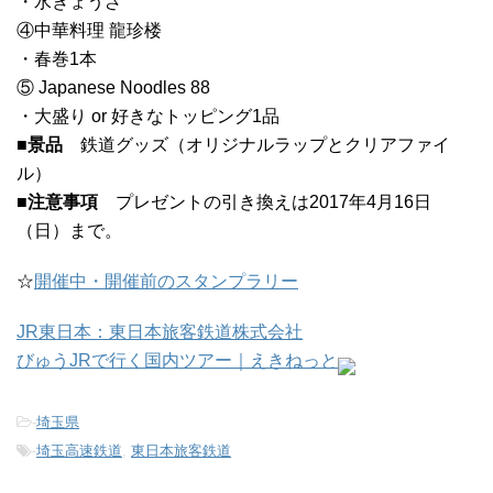
・水ぎょうざ
④中華料理 龍珍楼
・春巻1本
⑤ Japanese Noodles 88
・大盛り or 好きなトッピング1品
■景品
鉄道グッズ（オリジナルラップとクリアファイ
ル）
■注意事項
プレゼントの引き換えは2017年4月16日
（日）まで。
☆
開催中・開催前のスタンプラリー
JR東日本：東日本旅客鉄道株式会社
びゅうJRで行く国内ツアー｜えきねっと
-
埼玉県
-
埼玉高速鉄道
,
東日本旅客鉄道