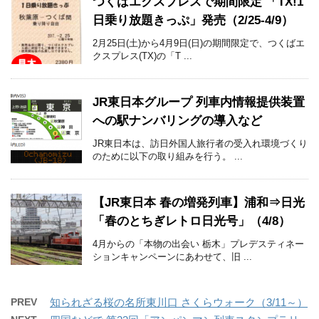
つくばエクスプレスで期間限定 「TX!1
日乗り放題きっぷ」発売（2/25-4/9）
2月25日(土)から4月9日(日)の期間限定で、つくばエ
クスプレス(TX)の「T ...
JR東日本グループ 列車内情報提供装置
への駅ナンバリングの導入など
JR東日本は、訪日外国人旅行者の受入れ環境づくり
のために以下の取り組みを行う。 ...
【JR東日本 春の増発列車】浦和⇒日光
「春のとちぎレトロ日光号」（4/8）
4月からの「本物の出会い 栃木」プレデスティネー
ションキャンペーンにあわせて、旧 ...
PREV
知られざる桜の名所東川口 さくらウォーク（3/11～）