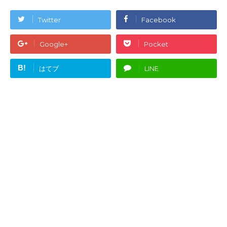
Twitter
Facebook
Google+
Pocket
B!
はてブ
LINE