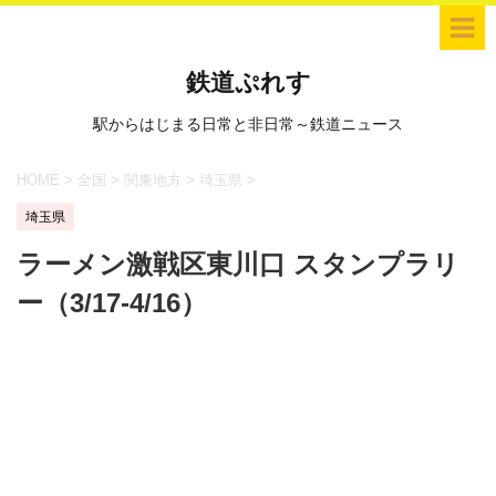
鉄道ぷれす
駅からはじまる日常と非日常～鉄道ニュース
HOME
>
全国
>
関東地方
>
埼玉県
>
埼玉県
ラーメン激戦区東川口 スタンプラリ
ー（3/17-4/16）