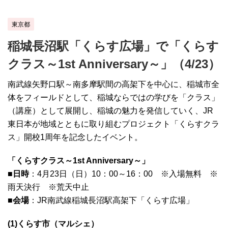
東京都
稲城長沼駅「くらす広場」で「くらす
クラス～1st Anniversary～」（4/23）
南武線矢野口駅～南多摩駅間の高架下を中心に、稲城市全
体をフィールドとして、稲城ならではの学びを「クラス」
（講座）として展開し、稲城の魅力を発信していく、JR
東日本が地域とともに取り組むプロジェクト「くらすクラ
ス」開校1周年を記念したイベント。
「くらすクラス～1st Anniversary～」
■日時
：4月23日（日）10：00～16：00 ※入場無料 ※
雨天決行 ※荒天中止
■会場
：JR南武線稲城長沼駅高架下「くらす広場」
(1)くらす市（マルシェ）