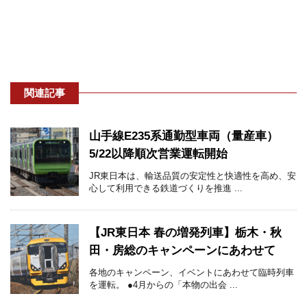
関連記事
山手線E235系通勤型車両（量産車）
5/22以降順次営業運転開始
JR東日本は、輸送品質の安定性と快適性を高め、安
心して利用できる鉄道づくりを推進 ...
【JR東日本 春の増発列車】栃木・秋
田・房総のキャンペーンにあわせて
各地のキャンペーン、イベントにあわせて臨時列車
を運転。 ●4月からの「本物の出会 ...