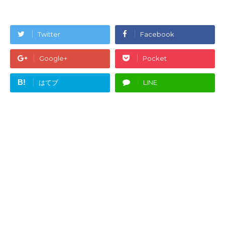
Twitter
Facebook
Google+
Pocket
B!
はてブ
LINE