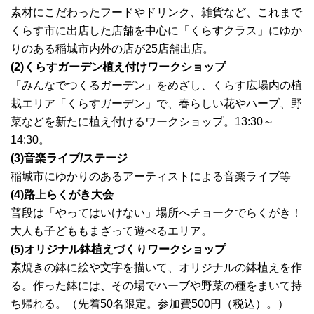
素材にこだわったフードやドリンク、雑貨など、これまで
くらす市に出店した店舗を中心に「くらすクラス」にゆか
りのある稲城市内外の店が25店舗出店。
(2)くらすガーデン植え付けワークショップ
「みんなでつくるガーデン」をめざし、くらす広場内の植
栽エリア「くらすガーデン」で、春らしい花やハーブ、野
菜などを新たに植え付けるワークショップ。13:30～
14:30。
(3)音楽ライブ/ステージ
稲城市にゆかりのあるアーティストによる音楽ライブ等
(4)路上らくがき大会
普段は「やってはいけない」場所へチョークでらくがき！
大人も子どももまざって遊べるエリア。
(5)オリジナル鉢植えづくりワークショップ
素焼きの鉢に絵や文字を描いて、オリジナルの鉢植えを作
る。作った鉢には、その場でハーブや野菜の種をまいて持
ち帰れる。（先着50名限定。参加費500円（税込）。）