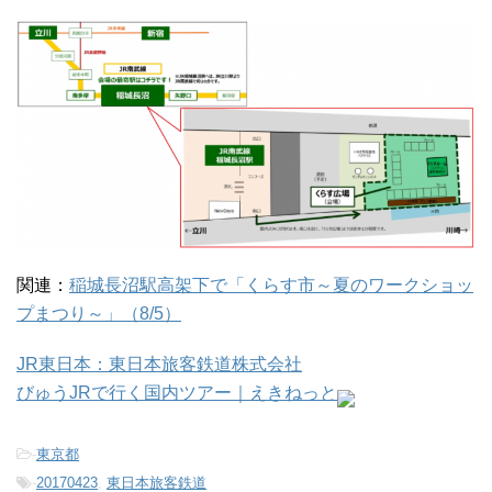
関連：
稲城長沼駅高架下で「くらす市～夏のワークショッ
プまつり～」（8/5）
JR東日本：東日本旅客鉄道株式会社
びゅうJRで行く国内ツアー｜えきねっと
-
東京都
-
20170423
,
東日本旅客鉄道