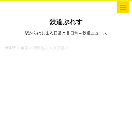
鉄道ぷれす
駅からはじまる日常と非日常～鉄道ニュース
HOME
>
全国
>
関東地方
>
東京都
>