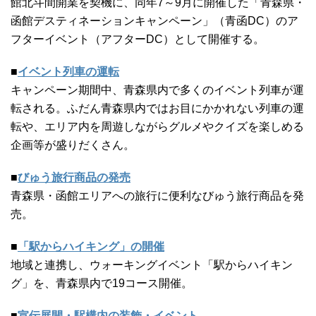
館北斗間開業を契機に、同年7～9月に開催した「青森県・
函館デスティネーションキャンペーン」（青函DC）のア
フターイベント（アフターDC）として開催する。
■
イベント列車の運転
キャンペーン期間中、青森県内で多くのイベント列車が運
転される。ふだん青森県内ではお目にかかれない列車の運
転や、エリア内を周遊しながらグルメやクイズを楽しめる
企画等が盛りだくさん。
■
びゅう旅行商品の発売
青森県・函館エリアへの旅行に便利なびゅう旅行商品を発
売。
■
「駅からハイキング」の開催
地域と連携し、ウォーキングイベント「駅からハイキン
グ」を、青森県内で19コース開催。
■
宣伝展開・駅構内の装飾・イベント