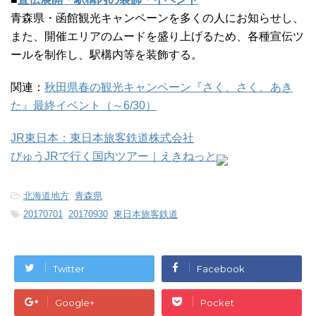
青森県・函館観光キャンペーンを多くの人にお知らせし、
また、開催エリアのムードを盛り上げるため、各種宣伝ツ
ールを制作し、駅構内等を装飾する。
関連：
秋田県春の観光キャンペーン『さく、さく、あき
た』最終イベント（～6/30）
JR東日本：東日本旅客鉄道株式会社
びゅうJRで行く国内ツアー｜えきねっと
-
北海道地方
,
青森県
-
20170701
,
20170930
,
東日本旅客鉄道
Twitter
Facebook
Google+
Pocket