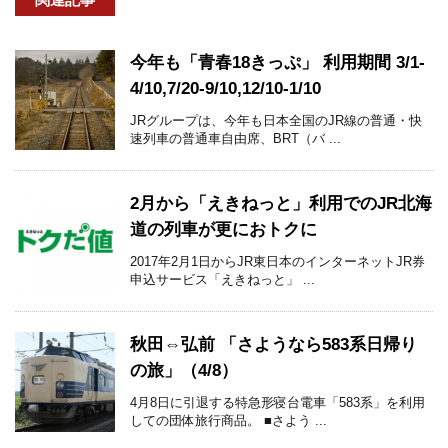
今年も「青春18きっぷ」 利用期間 3/1-
4/10,7/20-9/10,12/10-1/10
JRグループは、今年も日本全国のJR線の普通・快
速列車の普通車自由席、BRT（バ ...
2月から「えきねっと」利用でのJR北海
道の列車が更におトクに
2017年2月1日からJR東日本のインターネットJR券
申込サービス「えきねっと」 ...
秋田⇔弘前 「さようなら583系日帰り
の旅」（4/8）
4月8日に引退する特急形寝台電車「583系」を利用
しての団体旅行商品。 ■さよう ...