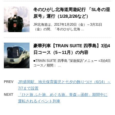
冬のひがし北海道周遊紀行 「SL冬の湿
原号」運行（1/28,2/26など）
JR北海道は、2017年1月20日（金）～3月31日
（金）の間、「冬のひがし北海 ...
豪華列車【TRAIN SUITE 四季島】3泊4
日コース（5～11月）の内容
■TRAIN SUITE 四季島 “深遊探訪”メニュー ○3泊4日
コース／期間： ...
PREV
JR盛岡駅、地元保育園児と七夕の飾りつけ（6/14）～
7/7まで設置
NEXT
「ひと旅 ふた旅、めぐる旅。青森⇔函館」期間中に
運転されるイベント列車