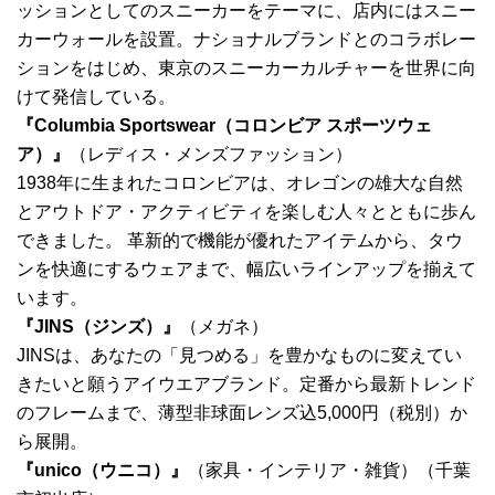
ッションとしてのスニーカーをテーマに、店内にはスニー
カーウォールを設置。ナショナルブランドとのコラボレー
ションをはじめ、東京のスニーカーカルチャーを世界に向
けて発信している。
『Columbia Sportswear（コロンビア スポーツウェ
ア）』
（レディス・メンズファッション）
1938年に生まれたコロンビアは、オレゴンの雄大な自然
とアウトドア・アクティビティを楽しむ人々とともに歩ん
できました。 革新的で機能が優れたアイテムから、タウ
ンを快適にするウェアまで、幅広いラインアップを揃えて
います。
『JINS（ジンズ）』
（メガネ）
JINSは、あなたの「見つめる」を豊かなものに変えてい
きたいと願うアイウエアブランド。定番から最新トレンド
のフレームまで、薄型非球面レンズ込5,000円（税別）か
ら展開。
『unico（ウニコ）』
（家具・インテリア・雑貨）（千葉