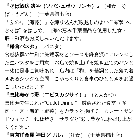
『そば酒房 凛や（ソバシュボウ リンヤ）』
（和食・そ
ば・うどん）（千葉県初出店）
「ふのり（海藻）」を練り込んだ喉越しのよい自家製"へ
ぎそば" をはじめ、山海の恵み千葉産品を使用した食・
膳・麺酒もお楽しみいただけます。
『鎌倉パスタ』
（パスタ）
食感抜群の生麺に厳選素材とソースを鎌倉流にアレンジし
た生パスタをご用意。お店で焼き上げる焼き立てのパンと
一緒に是非ご賞味あれ。店内は「和」を基調とした落ち着
きあるシックな空間。ごゆっくりと食事のひとときをお過
ごしいただけます。
『恵比寿かつ彩（エビスカツサイ）』
（とんかつ）
恵比寿で生まれた“Cutlet Dinner” 厳選された食材（豚
肉・牛肉・海鮮・野菜）をカラッと揚げて、カレー・サン
ドウィッチ・鉄板焼き・サラダと“彩り豊か”にお召し上が
りください。
『東京洋食屋 神田グリル』
（洋食）（千葉県初出店）