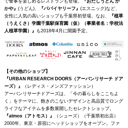
で食事を楽しめるレストランも登場。
『おだしうどん か
かや』
(うどん)、
『パパイヤリーフ』
(エスニック)など、
女性に人気の高いショップも千葉県初登場。なお、
『植草
（うえくさ）学園千葉駅保育園（仮）（事業者名：学校法
人植草学園）』
も2018年4月に開園予定。
【その他のショップ】
『URBAN RESEARCH DOORS（アーバンリサーチ ドア
ーズ）』
（レディス・メンズファッション）
アーバンリサーチドアーズは、「今の暮らしをここちよ
く」をテーマに、飽きのこないデザインと高品質でロング
ライフなアイテムを多数展開したセレクトショップ。
『atmos（アトモス）』
（シューズ）（千葉県初出店）
2000年、東京・原宿にヘッドショップをオープン。ファ