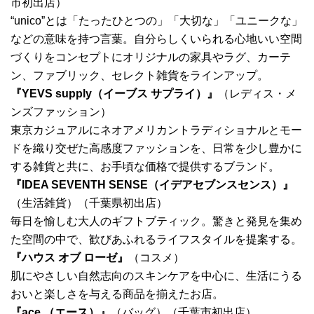
市初出店）
“unico”とは「たったひとつの」「大切な」「ユニークな」
などの意味を持つ言葉。自分らしくいられる心地いい空間
づくりをコンセプトにオリジナルの家具やラグ、カーテ
ン、ファブリック、セレクト雑貨をラインアップ。
『YEVS supply（イーブス サプライ）』
（レディス・メ
ンズファッション）
東京カジュアルにネオアメリカントラディショナルとモー
ドを織り交ぜた高感度ファッションを、日常を少し豊かに
する雑貨と共に、お手頃な価格で提供するブランド。
『IDEA SEVENTH SENSE（イデアセブンスセンス）』
（生活雑貨）（千葉県初出店）
毎日を愉しむ大人のギフトブティック。驚きと発見を集め
た空間の中で、歓びあふれるライフスタイルを提案する。
『ハウス オブ ローゼ』
（コスメ）
肌にやさしい自然志向のスキンケアを中心に、生活にうる
おいと楽しさを与える商品を揃えたお店。
『ace.（エース）』
（バッグ）（千葉市初出店）