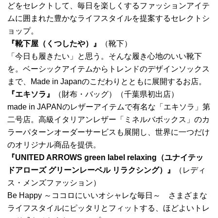
どをセレクトして、毎日を楽しくするファッションアイテ
ムに囲まれた豊かなライフスタイルを提案するセレクトシ
ョップ。
『靴下屋（くつしたや）』
（靴下）
「今日も履きたい」と思う。そんな履き心地のいい靴下
を。ベーシックアイテムからトレンドのデザインソックス
まで、Made in Japanのこだわりとともに展開するお店。
『エキソラ』
（財布・バッグ）（千葉県初出店）
made in JAPANのレザーアイテムで有名な「エキソラ」第
二号店。高級イタリアンレザー「ミネルバボックス」のカ
ラーパターンオーダーサービスも展開し、世界に一つだけ
のオリジナル商品を提供。
『UNITED ARROWS green label relaxing（ユナイテッ
ドアローズ グリーンレーベル リラクシング）』
（レディ
ス・メンズファッション）
Be Happy ～ココロにいいオシャレな毎日～ さまざまな
ライフスタイルにピッタリとフィットする、ほどよいトレ