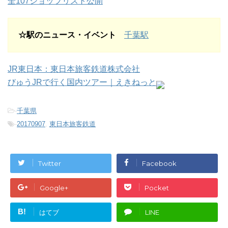
全107ショップリスト公開
☆駅のニュース・イベント
千葉駅
JR東日本：東日本旅客鉄道株式会社
びゅうJRで行く国内ツアー｜えきねっと
-
千葉県
-
20170907
,
東日本旅客鉄道
Twitter
Facebook
Google+
Pocket
B!
はてブ
LINE