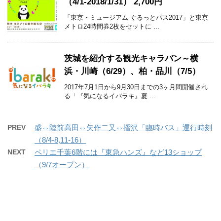
（4/1-2018/1/31） 2,700円
「東京・ミュージアム ぐるっとパス2017」と東京
メトロ24時間券2枚をセットに ...
茨城を紹介する観光キャラバン～横
浜・川崎（6/29）、柏・品川（7/5）
2017年7月1日から9月30日までの3ヶ月間開催され
る「『気になるイバラキ』夏 ...
PREV
盛⇔陸前高田⇔矢作二又⇔摺沢「臨時バス」運行時刻
（8/4-8,11-16）
NEXT
ペリエ千葉6階には『東急ハンズ』など13ショップ
（9/7オープン）