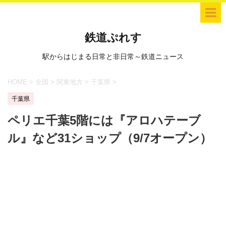
鉄道ぷれす
駅からはじまる日常と非日常～鉄道ニュース
HOME
>
全国
>
関東地方
>
千葉県
>
千葉県
ペリエ千葉5階には『アロハテーブ
ル』など31ショップ（9/7オープン）