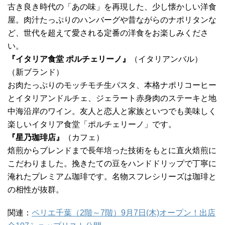
古き良き時代の「あの味」を再現した、少し懐かしい洋食
屋。肉汁たっぷりのハンバーグや昔ながらのナポリタンな
ど、世代を超えて愛される定番の洋食をお楽しみくださ
い。
『イタリア食堂 ポルチェリーノ』
（イタリアンバル）
（新ブランド）
お肉たっぷりのモッチモチ生パスタ、本格ナポリコーヒー
とイタリアンドルチェ、ジェラート赤身肉のステーキと地
中海沿岸のワイン。友人と恋人と家族といつでも美味しく
楽しいイタリア食堂「ポルチェリーノ」です。
『星乃珈琲店』
（カフェ）
焙煎からブレンドまで長年培った技術をもとに直火焙煎に
こだわりました。挽きたての豆をハンドドリップで丁寧に
淹れたプレミアム珈琲です。名物スフレシリーズは珈琲と
の相性が抜群。
関連：
ペリエ千葉（2階～7階）9月7日(木)オープン！出店