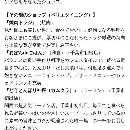
ンド感をそなえたショップ。
【その他のショップ（ペリエダイニング）】
『焼肉トラジ』
（焼肉）
見た目にも美しい料理、食べておいしく健康になる料理を
お客さまにご提供。厚切りにこだわったトラジ厳選の焼肉
を上質な寛ぎ空間でお楽しみ下さい。
『おぼんdeごはん』
（和食）（千葉市初出店）
バランスの良い手作り料理をカフェスタイルで。選べる定
食を中心に、どんぶり・だし茶漬け等、何度足を運んでも
飽きないメニューラインアップ。デザートメニューやカフ
ェドリンクも充実。
『どうとんぼり神座（カムクラ）』
（ラーメン）（千葉市
初出店）
関西の超人気ラーメン店。千葉市初出店。毎日でも食べら
れる野菜いっぱいのやさしいスープ。あっさりしているの
に素材の旨味とコクが凝縮された唯一無二の一杯をお召し
上がりください。