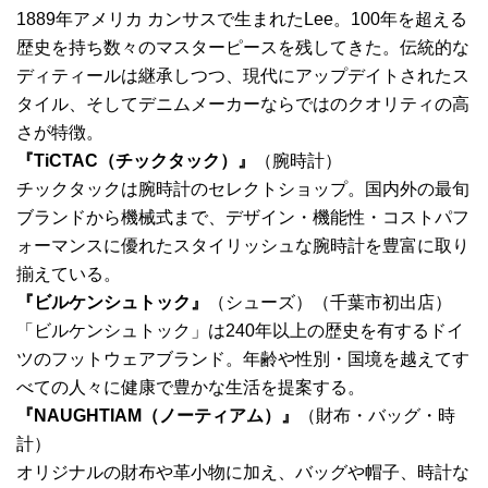
1889年アメリカ カンサスで生まれたLee。100年を超える
歴史を持ち数々のマスターピースを残してきた。伝統的な
ディティールは継承しつつ、現代にアップデイトされたス
タイル、そしてデニムメーカーならではのクオリティの高
さが特徴。
『TiCTAC（チックタック）』
（腕時計）
チックタックは腕時計のセレクトショップ。国内外の最旬
ブランドから機械式まで、デザイン・機能性・コストパフ
ォーマンスに優れたスタイリッシュな腕時計を豊富に取り
揃えている。
『ビルケンシュトック』
（シューズ）（千葉市初出店）
「ビルケンシュトック」は240年以上の歴史を有するドイ
ツのフットウェアブランド。年齢や性別・国境を越えてす
べての人々に健康で豊かな生活を提案する。
『NAUGHTIAM（ノーティアム）』
（財布・バッグ・時
計）
オリジナルの財布や革小物に加え、バッグや帽子、時計な