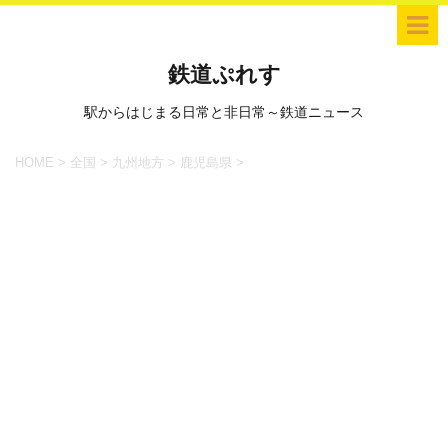
鉄道ぷれす
駅からはじまる日常と非日常～鉄道ニュース
HOME
>
全国
>
九州地方
>
鹿児島県
>