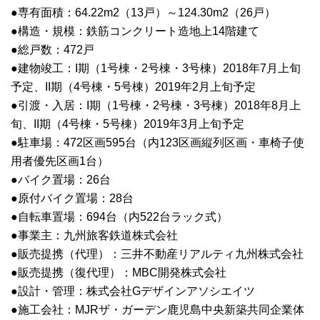
●専有面積：64.22m2（13戸）～124.30m2（26戸）
●構造・規模：鉄筋コンクリート造地上14階建て
●総戸数：472戸
●建物竣工：I期（1号棟・2号棟・3号棟）2018年7月上旬
予定、II期（4号棟・5号棟）2019年2月上旬予定
●引渡・入居：I期（1号棟・2号棟・3号棟）2018年8月上
旬、II期（4号棟・5号棟）2019年3月上旬予定
●駐車場：472区画595台（内123区画縦列区画・車椅子使
用者優先区画1台）
●バイク置場：26台
●原付バイク置場：28台
●自転車置場：694台（内522台ラック式）
●事業主：九州旅客鉄道株式会社
●販売提携（代理）：三井不動産リアルティ九州株式会社
●販売提携（復代理）：MBC開発株式会社
●設計・管理：株式会社Gデザインアソシエイツ
●施工会社：MJRザ・ガーデン鹿児島中央新築共同企業体