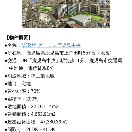
【物件概要】
●名称：
MJRザ･ガーデン鹿児島中央
●所在地：鹿児島県鹿児島市上荒田町857番（地番）
●交通：JR「鹿児島中央」駅徒歩11分、鹿児島市交通局
「中洲通」電停徒歩8分
●用途地域：準工業地域
●地目：宅地
●建ぺい率：70%
●容積率：200%
●敷地面積：22,161.14m2
●建築面積：4,653.91m2
●建築延床面積：47,380.39m2
●間取り：2LDK～4LDK