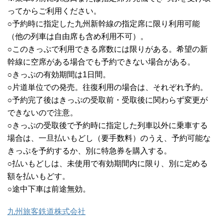
ってからご利用ください。
○予約時に指定した九州新幹線の指定席に限り利用可能
（他の列車は自由席も含め利用不可）。
○このきっぷで利用できる席数には限りがある。希望の新
幹線に空席がある場合でも予約できない場合がある。
○きっぷの有効期間は1日間。
○片道単位での発売。往復利用の場合は、それぞれ予約。
○予約完了後はきっぷの受取前・受取後に関わらず変更が
できないので注意。
○きっぷの受取後で予約時に指定した列車以外に乗車する
場合は、一旦払いもどし（要手数料）のうえ、予約可能な
きっぷを予約するか、別に特急券を購入する。
○払いもどしは、未使用で有効期間内に限り、別に定める
額を払いもどす。
○途中下車は前途無効。
九州旅客鉄道株式会社