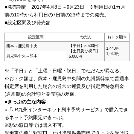
■発売期間 2017年4月8日～9月23日 ※利用日の1カ月
前の10時から利用日の7日前の23時までの発売。
■設定区間及び発売額
設定区間
ねだん
おトク額※
【平日】5,500円
熊本→鹿児島中央
1,440円
【土日及び祝日】
1,940円
鹿児島中央→熊本
5,000円
※「平日」と「土曜・日曜・祝日」でねだんが異なる。
※おトク額は、熊本～鹿児島中央間の九州新幹線で普通車
指定席を利用した場合の通常の運賃及び指定席特急料金
(通常期)の合計額と発売額の差額。
■きっぷの主な内容
○「JR九州インターネット列車予約サービス」で購入でき
るネット予約限定のきっぷ。
※駅の窓口等では購入不可。
※乗車の前に駅窓口または指定席券売機できっぷを受け取