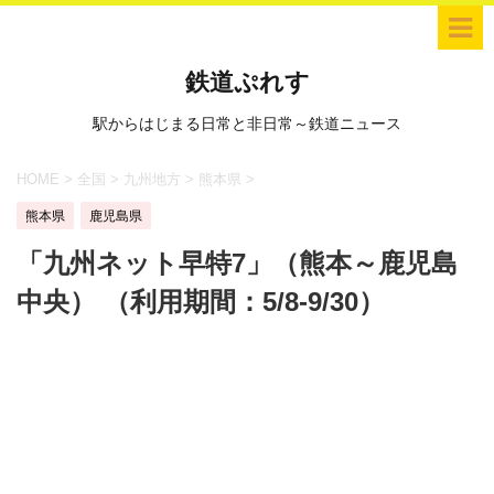
鉄道ぷれす
駅からはじまる日常と非日常～鉄道ニュース
HOME
>
全国
>
九州地方
>
熊本県
>
熊本県
鹿児島県
「九州ネット早特7」（熊本～鹿児島
中央） （利用期間：5/8-9/30）