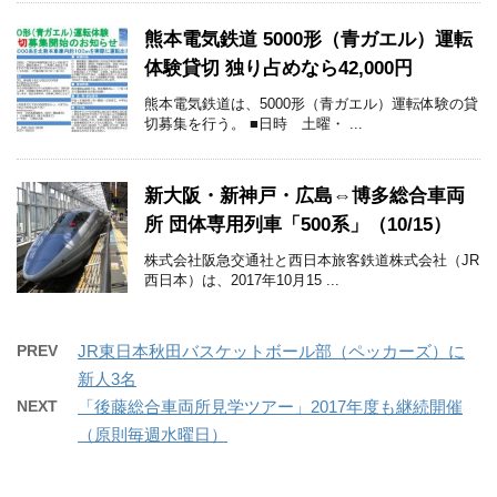
熊本電気鉄道 5000形（青ガエル）運転
体験貸切 独り占めなら42,000円
熊本電気鉄道は、5000形（青ガエル）運転体験の貸
切募集を行う。 ■日時 土曜・ ...
新大阪・新神戸・広島⇔博多総合車両
所 団体専用列車「500系」（10/15）
株式会社阪急交通社と西日本旅客鉄道株式会社（JR
西日本）は、2017年10月15 ...
PREV
JR東日本秋田バスケットボール部（ペッカーズ）に
新人3名
NEXT
「後藤総合車両所見学ツアー」2017年度も継続開催
（原則毎週水曜日）