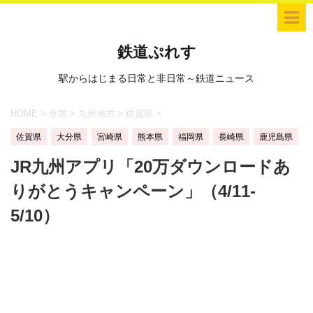
鉄道ぷれす
駅からはじまる日常と非日常～鉄道ニュース
HOME
>
全国
>
九州地方
>
佐賀県
>
佐賀県
大分県
宮崎県
熊本県
福岡県
長崎県
鹿児島県
JR九州アプリ「20万ダウンロードあ
りがとうキャンペーン」（4/11-
5/10）