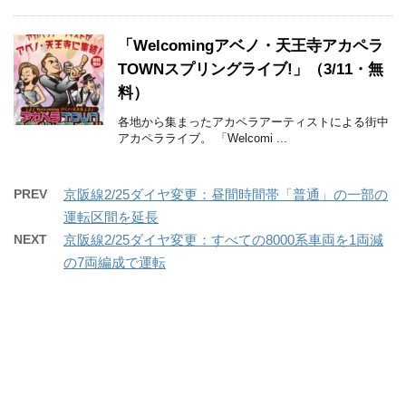
「Welcomingアベノ・天王寺アカペラ
TOWNスプリングライブ!」（3/11・無
料）
各地から集まったアカペラアーティストによる街中
アカペラライブ。 「Welcomi ...
PREV
京阪線2/25ダイヤ変更：昼間時間帯「普通」の一部の
運転区間を延長
NEXT
京阪線2/25ダイヤ変更：すべての8000系車両を1両減
の7両編成で運転