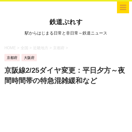
鉄道ぷれす
駅からはじまる日常と非日常～鉄道ニュース
HOME
>
全国
>
近畿地方
>
京都府
>
京都府
大阪府
京阪線2/25ダイヤ変更：平日夕方～夜
間時間帯の特急混雑緩和など