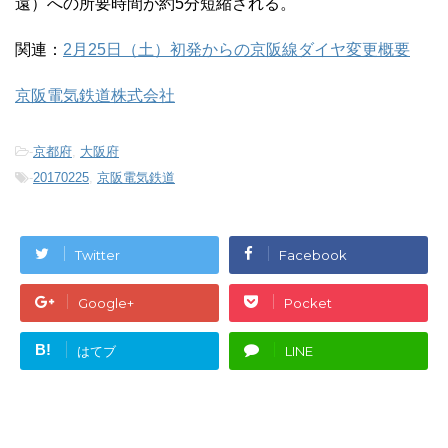
遠）への所要時間が約5分短縮される。
関連：
2月25日（土）初発からの京阪線ダイヤ変更概要
京阪電気鉄道株式会社
-
京都府
,
大阪府
-
20170225
,
京阪電気鉄道
Twitter
Facebook
Google+
Pocket
B!
はてブ
LINE