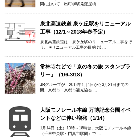
間において、出町柳駅発淀屋橋 ...
泉北高速鉄道 泉ケ丘駅をリニューアル
工事（12/1～2018年春予定）
泉北高速鉄道は、泉ケ丘駅のリニューアル工事を行
う。 ■リニューアル工事の目的 ⑴ ...
常林寺などで「京の冬の旅 スタンプラ
リー」（1/6-3/18）
JRグループが、2018年1月1日から3月21日までの
間、京都市・京都市観光協会 ...
大阪モノレール本線 万博記念公園イベ
ントなどに伴い増発（1/14）
1月14日（土）10時～18時台、大阪モノレール本線
（千里中央駅～門真市駅間）で ...