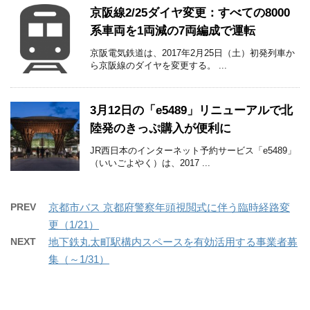
京阪線2/25ダイヤ変更：すべての8000
系車両を1両減の7両編成で運転
京阪電気鉄道は、2017年2月25日（土）初発列車か
ら京阪線のダイヤを変更する。 ...
3月12日の「e5489」リニューアルで北
陸発のきっぷ購入が便利に
JR西日本のインターネット予約サービス「e5489」
（いいごよやく）は、2017 ...
PREV
京都市バス 京都府警察年頭視閲式に伴う臨時経路変
更（1/21）
NEXT
地下鉄丸太町駅構内スペースを有効活用する事業者募
集（～1/31）