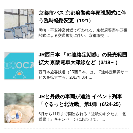
京都市バス 京都府警察年頭視閲式に伴
う臨時経路変更（1/21）
岡崎・平安神宮付近で行われる、京都府警察年頭視
閲式による交通規制に伴い、京都市交 ...
JR西日本 「IC連絡定期券」の発売範囲
拡大 京阪電車大津線など（3/18～）
西日本旅客鉄道（JR西日本）は、IC連絡定期券サー
ビスを拡大する。2017年3月 ...
JRと丹鉄の車両が連結 イベント列車
「ぐるっと北近畿」第1弾（6/24-25）
6月から11月まで開催される「近畿のキタだよ、北
近畿！」キャンペーンにあわせて、 ...