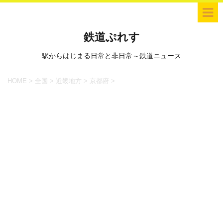
鉄道ぷれす
駅からはじまる日常と非日常～鉄道ニュース
HOME
>
全国
>
近畿地方
>
京都府
>