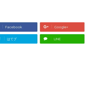
Facebook
Google+
!
はてブ
LINE