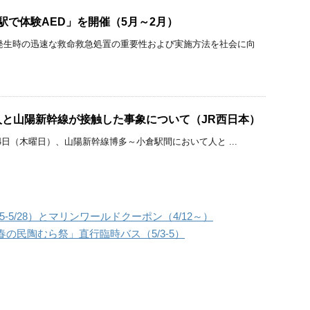
「駅で体験AED」を開催（5月～2月）
発生時の迅速な救命救急処置の重要性および実施方法を社会に向
と山陽新幹線が接触した事象について（JR西日本）
月14日（木曜日）、山陽新幹線博多～小倉駅間において人と ...
-5/28）とマリンワールドクーポン（4/12～）
の民陶むら祭」直行臨時バス（5/3-5）