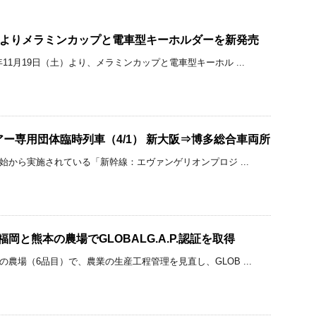
/19よりメラミンカップと電車型キーホルダーを新発売
年11月19日（土）より、メラミンカップと電車型キーホル ...
A ツアー専用団体臨時列車（4/1） 新大阪⇒博多総合車両所
行開始から実施されている「新幹線：エヴァンゲリオンプロジ ...
福岡と熊本の農場でGLOBALG.A.P.認証を取得
の農場（6品目）で、農業の生産工程管理を見直し、GLOB ...