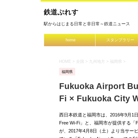
鉄道ぷれす
駅からはじまる日常と非日常～鉄道ニュース
home
スタンプラリー
HOME
>
全国
>
九州地方
>
福岡県
>
福岡県
Fukuoka Airport Bu
Fi × Fukuoka City W
西日本鉄道と福岡市は、2016年9月1日（
Free Wi-Fi」と、福岡市が提供する「F
が、2017年4月8日（土）より当サ