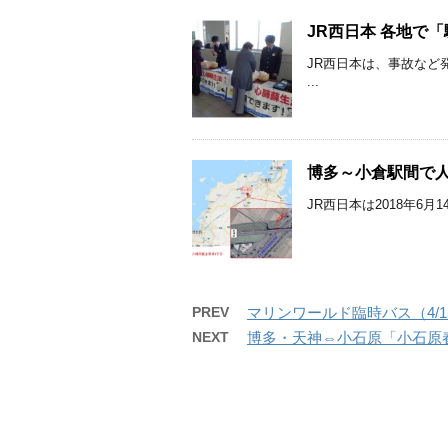
JR西日本 各地で
JR西日本は、事故など
...
博多～小倉駅間で人
JR西日本は2018年6
PREV
マリンワールド臨時バス（4/15
NEXT
博多・天神⇔小石原「小石原春