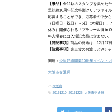
【景品】
全11駅のスタンプを集めた
里筋線10周年記念特製クリアファイ
応募することができ、応募者の中から抽選
（日曜日・祝日）～5日（木曜日）、7
休み）開催される「プラレール博 in
料入場券には入場記念品は含まない。
【特記事項】
商品の発送は、12月27
【注意事項】
完走賞のお渡しとWチャ
関連：
今里筋線開業10周年イベント
大阪市交通局
-
大阪府
-
20161210
,
20161225
,
大阪市交通局
Twitter