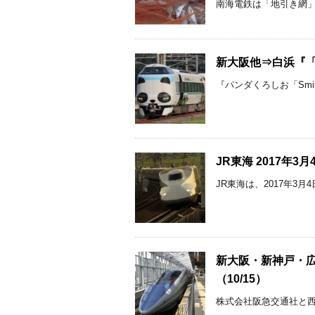
南海電鉄は「地引き網」体
新大阪他⇒白浜『「
『パンダくろしお「Smi
JR東海 2017年
JR東海は、2017年3
新大阪・新神戸・広
（10/15）
株式会社阪急交通社と西日