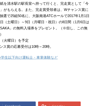
台紙を清水駅の駅長室へ持って行くと、完走賞として「今
ル」がもらえる。また、完走賞受領者は、Wチャンス賞に
で25組50名に、大阪南港ATCホールで2017年1月1日
日（土曜日）～9日（月曜日・祝日）の8日間（1月6日は
 OSAKA」の無料入場券をプレゼント。（※但し、この無
）
日（火曜日）を予定
ンス賞の応募受付は10時～20時。
 小学生以下向け運転士・車掌体験など
Facebook
Google+