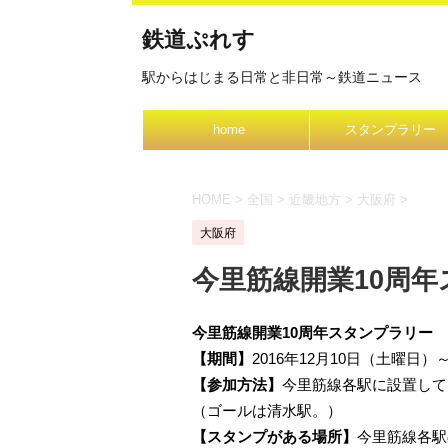
鉄道ぷれす
駅からはじまる日常と非日常～鉄道ニュース
home
スタンプラリー
HOME
>
全国
>
近畿地方
>
大阪府
>
大阪府
今里筋線開業10周年ス
今里筋線開業10周年スタンプラリー
【期間】
2016年12月10日（土曜日）
【参加方法】
今里筋線各駅に設置して
（ゴールは清水駅。）
【スタンプがある場所】
今里筋線各駅