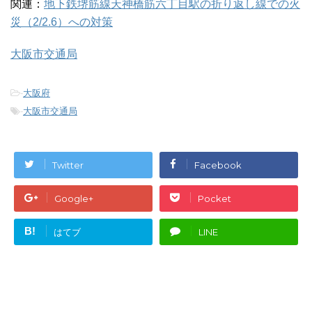
関連：
地下鉄堺筋線天神橋筋六丁目駅の折り返し線での火
災（2/2.6）への対策
大阪市交通局
-
大阪府
-
大阪市交通局
Twitter
Facebook
Google+
Pocket
B!
はてブ
LINE