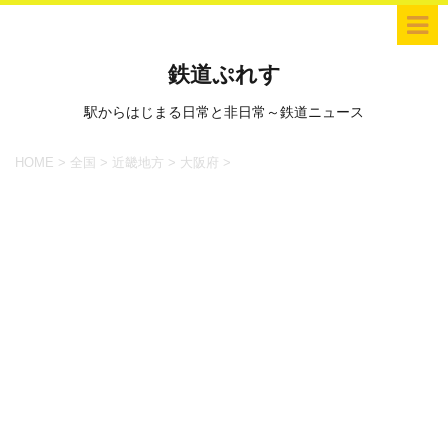
鉄道ぷれす
駅からはじまる日常と非日常～鉄道ニュース
HOME
>
全国
>
近畿地方
>
大阪府
>