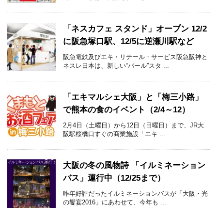
「ネスカフェ スタンド」オープン 12/2
に阪急塚口駅、12/5に逆瀬川駅など
阪急電鉄及びエキ・リテール・サービス阪急阪神と
ネスレ日本は、新しい“バール”スタ ...
「エキマルシェ大阪」と「梅三小路」
で熊本の食のイベント（2/4～12）
2月4日（土曜日）から12日（日曜日）まで、JR大
阪駅桜橋口すぐの商業施設「エキ ...
大阪の冬の風物詩 「イルミネーション
バス」運行中（12/25まで）
昨年好評だったイルミネーションバスが「大阪・光
の饗宴2016」にあわせて、今年も ...