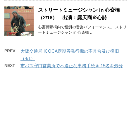
ストリートミュージシャン in 心斎橋
（2/18） 出演：露天商※心詩
心斎橋駅構内で恒例の音楽パフォーマンス。 ストリ
ートミュージシャン in 心斎橋 ...
PREV
大阪交通局 ICOCA定期券発行機の不具合及び復旧
（4/1）
NEXT
市バス守口営業所で不適正な事務手続き 15名を処分