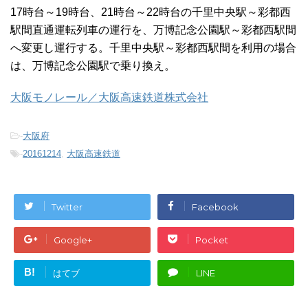
17時台～19時台、21時台～22時台の千里中央駅～彩都西
駅間直通運転列車の運行を、万博記念公園駅～彩都西駅間
へ変更し運行する。千里中央駅～彩都西駅間を利用の場合
は、万博記念公園駅で乗り換え。
大阪モノレール／大阪高速鉄道株式会社
-
大阪府
-
20161214
,
大阪高速鉄道
Twitter
Facebook
Google+
Pocket
B!
はてブ
LINE