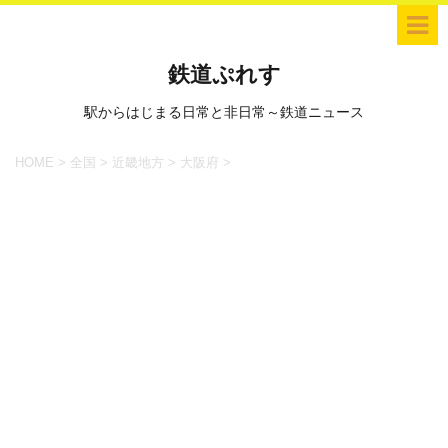
鉄道ぷれす
駅からはじまる日常と非日常～鉄道ニュース
HOME
>
全国
>
近畿地方
>
大阪府
>