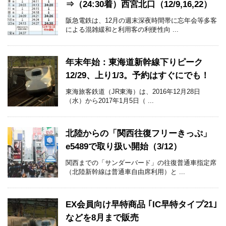
⇒（24:30着）西宮北口（12/9,16,22）
阪急電鉄は、12月の週末深夜時間帯に忘年会等多客
による混雑緩和と利用客の利便性向 ...
年末年始：東海道新幹線下りピーク
12/29、上り1/3。予約はすぐにでも！
東海旅客鉄道（JR東海）は、2016年12月28日
（水）から2017年1月5日（ ...
北陸からの「関西往復フリーきっぷ」
e5489で取り扱い開始（3/12）
関西までの「サンダーバード」の往復普通車指定席
（北陸新幹線は普通車自由席利用）と ...
EX会員向け早特商品 ｢IC早特タイプ21｣
などを8月まで販売