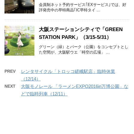
会員制ネット予約サービス｢EXサービス｣では、好
評発売中の早特商品｢IC早特タイ ...
大阪ステーションシティで「GREEN
STATION PARK」（3/15-5/31）
グリーン（緑）とパーク（公園）をコンセプトとし
た空間が、大阪駅ウエ「時空の広場」 ...
PREV
レンタサイクル「トロッコ嵯峨駅店」臨時休業
（12/14）
NEXT
大阪モノレール 「ラーメンEXPO2016in万博公園」な
どで臨時列車（12/11）