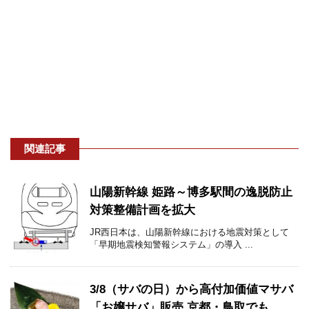
関連記事
山陽新幹線 姫路～博多駅間の逸脱防止
対策整備計画を拡大
JR西日本は、山陽新幹線における地震対策として
「早期地震検知警報システム」の導入 ...
3/8（サバの日）から高付加価値マサバ
「お嬢サバ」販売 京都・鳥取でも