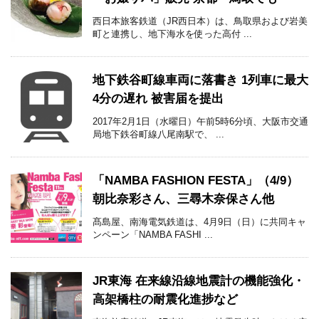
西日本旅客鉄道（JR西日本）は、鳥取県および岩美
町と連携し、地下海水を使った高付 ...
地下鉄谷町線車両に落書き 1列車に最大
4分の遅れ 被害届を提出
2017年2月1日（水曜日）午前5時6分頃、大阪市交通
局地下鉄谷町線八尾南駅で、 ...
「NAMBA FASHION FESTA」（4/9）
朝比奈彩さん、三尋木奈保さん他
髙島屋、南海電気鉄道は、4月9日（日）に共同キャ
ンペーン「NAMBA FASHI ...
JR東海 在来線沿線地震計の機能強化・
高架橋柱の耐震化進捗など