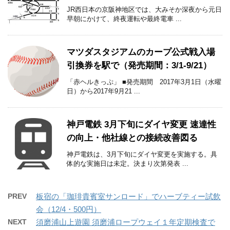
JR西日本の京阪神地区では、大みそか深夜から元日
早朝にかけて、終夜運転や最終電車 ...
マツダスタジアムのカープ公式戦入場
引換券を駅で（発売期間：3/1-9/21）
「赤ヘルきっぷ」 ■発売期間 2017年3月1日（水曜
日）から2017年9月21 ...
神戸電鉄 3月下旬にダイヤ変更 速達性
の向上・他社線との接続改善図る
神戸電鉄は、3月下旬にダイヤ変更を実施する。具
体的な実施日は未定。決まり次第発表 ...
PREV
板宿の「珈琲貴賓室サンロード」でハーブティー試飲
会（12/4・500円）
NEXT
須磨浦山上遊園 須磨浦ロープウェイ１年定期検査で