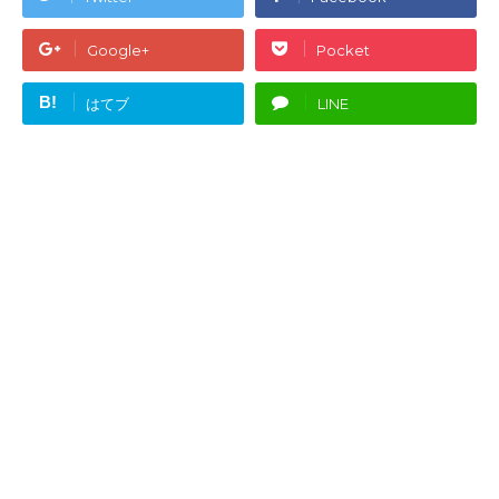
Google+
Pocket
B!
はてブ
LINE