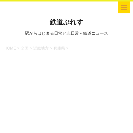
鉄道ぷれす
駅からはじまる日常と非日常～鉄道ニュース
HOME
>
全国
>
近畿地方
>
兵庫県
>