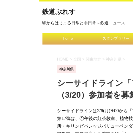
鉄道ぷれす
駅からはじまる日常と非日常～鉄道ニュース
home
スタンプラリー
HOME
>
全国
>
関東地方
>
神奈川県
>
神奈川県
シーサイドライン「
（3/20）参加者を募集
シーサイドラインは2/6(月)9:00か
第17弾は、①午後の紅茶教室、植物
所・キリンビバレッジバリューベンダ