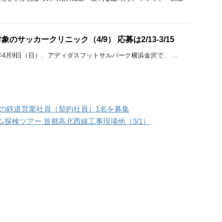
のサッカークリニック（4/9） 応募は2/13-3/15
年4月9日（日）、アディダスフットサルパーク横浜金沢で、 ...
務の鉄道営業社員（契約社員）1名を募集
探検ツアー 首都高北西線工事現場他（3/1）