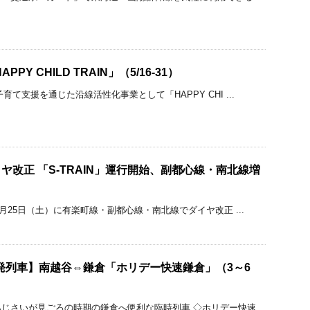
PY CHILD TRAIN」（5/16-31）
育て支援を通じた沿線活性化事業として「HAPPY CHI ...
イヤ改正 「S-TRAIN」運行開始、副都心線・南北線増
3月25日（土）に有楽町線・副都心線・南北線でダイヤ改正 ...
発列車】南越谷⇔鎌倉「ホリデー快速鎌倉」（3～6
じさいが見ごろの時期の鎌倉へ便利な臨時列車 ◇ホリデー快速