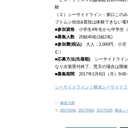
験
（２）シーサイドライン：柴口このみ
ブトムシ幼虫&普段は体験できない電
■参加資格
小学生4年生から中学生（
■募集人数
20組40名(1組2名)
■参加費(税込)
大人：2,000円、小児
む）
■応募方法(先着順)
シーサイドライン
なり次第受付終了。荒天の場合は開催
■募集期間
2017年2月6日（月）9:00
シーサイドライン｜横浜シーサイドラ
-
神奈川県
-
20170206
,
20170306
,
20170320
,
横浜シ