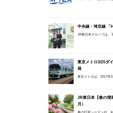
中央線・埼京線 「HAP
JR東日本グループは、子
東京メトロ3/25ダ
発
東京メトロは、2017年
JR東日本【春の増
月）
春の行楽シーズンや、あ