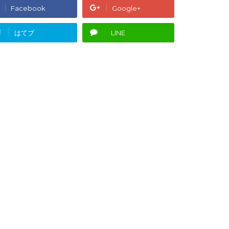
Facebook
Google+
!
はてブ
LINE