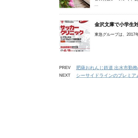
...
金沢文庫で小学生対象
東急グループは、2017
PREV
肥薩おれんじ鉄道 出水市勤
NEXT
シーサイドラインのプレミアム