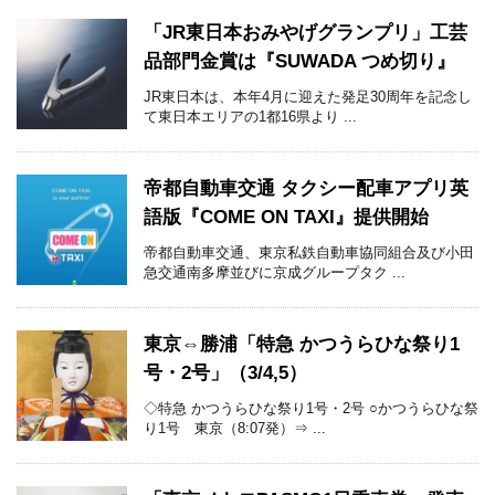
「JR東日本おみやげグランプリ」工芸
品部門金賞は『SUWADA つめ切り』
JR東日本は、本年4月に迎えた発足30周年を記念し
て東日本エリアの1都16県より ...
帝都自動車交通 タクシー配車アプリ英
語版『COME ON TAXI』提供開始
帝都自動車交通、東京私鉄自動車協同組合及び小田
急交通南多摩並びに京成グループタク ...
東京⇔勝浦「特急 かつうらひな祭り1
号・2号」（3/4,5）
◇特急 かつうらひな祭り1号・2号 ○かつうらひな祭
り1号 東京（8:07発）⇒ ...