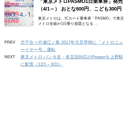
「東京メトロPASMO1日乗車券」発売
（4/1～） おとな600円、こども300円
東京メトロは、ICカード乗車券「PASMO」で東京
メトロ全線が1日乗り放題となる ...
PREV
北千住⇒片瀬江ノ島 2017年元旦早朝に「メトロニュ
ーイヤー号」運転
NEXT
東京メトロ パンタ姿・多言語対応のPepperを上野駅
に配置（12/1～3/31）